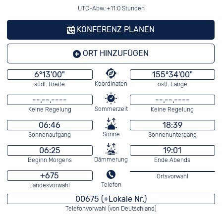
UTC-Abw.:+11:0 Stunden
KONFERENZ PLANEN
ORT HINZUFÜGEN
6°13'00"
155°34'00"
Koordinaten
südl. Breite
östl. Länge
--.--.----
--.--.----
Sommerzeit
Keine Regelung
Keine Regelung
06:46
18:39
Sonne
Sonnenaufgang
Sonnenuntergang
06:25
19:01
Dämmerung
Beginn Morgens
Ende Abends
+675
Ortsvorwahl
Telefon
Landesvorwahl
00675 (+Lokale Nr.)
Telefonvorwahl (von Deutschland)