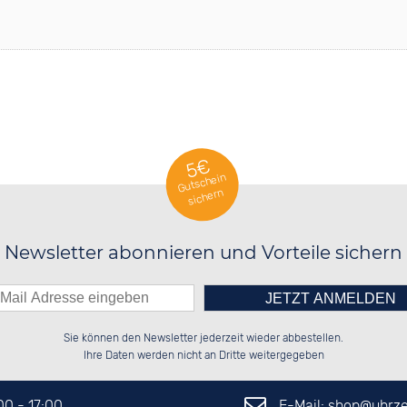
5€
Gutschein
sichern
Newsletter abonnieren und Vorteile sichern
Bitte tragen Sie die Zahl in
██████░░██████░░██████░░██████░░

██░░░░░░██░░██░░██░░██░░░░░░██░░

Sie können den Newsletter jederzeit wieder abbestellen.
██████░░██████░░██████░░░░████░░

██░░██░░░░░░██░░░░░░██░░██░░░░░░

das nebenstehende Feld ein.
Ihre Daten werden nicht an Dritte weitergegeben
E-Mail: shop@
uhrze
:00 - 17:00