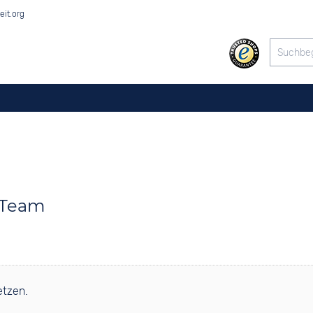
eit.org
 Team
etzen.