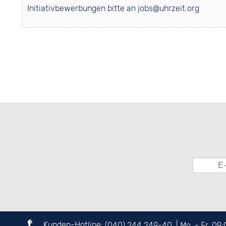
Initiativbewerbungen bitte an jobs@
uhrzeit.org
Kunden-Hotline:
(040) 244 249-40
| Mo. - Fr. 09