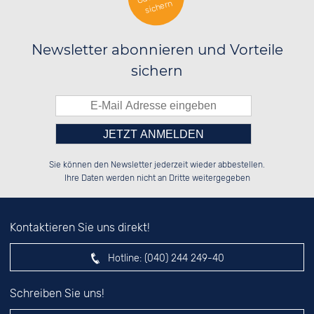
sichern
Newsletter abonnieren und Vorteile
sichern
Bitte tragen Sie die Zahl in
██████░░██████░░██████░░██████░░

██░░██░░██░░░░░░░░░░██░░░░░░██░░

Sie können den Newsletter jederzeit wieder abbestellen.
██████░░██████░░░░████░░░░████░░

░░░░██░░░░░░██░░░░░░██░░██░░░░░░

das nebenstehende Feld ein.
Ihre Daten werden nicht an Dritte weitergegeben
Kontaktieren Sie uns direkt!
Hotline:
(040) 244 249-40
Schreiben Sie uns!