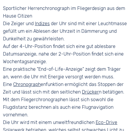
Stoppuhr
Farbe
Ziffern
Ewiger Kalender
Sportlicher Herrenchronograph im Fliegerdesign aus dem
Farbe
Silber
Keine
Zeitzonen / Weltzeit
Silber
Hause Citizen
Leuchtzeiger / -ziffern
Bandschließe
Die Zeiger und
Indizes
der Uhr sind mit einer Leuchtmasse
Datumsanzeige
Faltschließe
gefüllt um ein Ablesen der Uhrzeit in Dämmerung und
Alarm
Dunkelheit zu gewährleisten.
End of Life Anzeige
Auf der 4-Uhr-Position findet sich eine gut ablesbare
Datumsanzeige, nahe der 2-Uhr-Position findet sich eine
Wochentagsanzeige.
Eine praktische "End-of-Life-Anzeige" zeigt dem Träger
an, wenn die Uhr mit Energie versorgt werden muss.
Eine
Chronograph
enfunktion ermöglicht das Stoppen der
Zeit und lässt sich mit den seitlichen
Drücker
n betätigen.
Mit dem Fliegerchronographen lässt sich sowohl die
Flugdistanz berechnen als auch eine Flugnavigation
vornehmen.
Die Uhr wird mit einem unweltfreundlichen
Eco-Drive
Solarwerk betrieben, welches selbst schwaches Licht zu