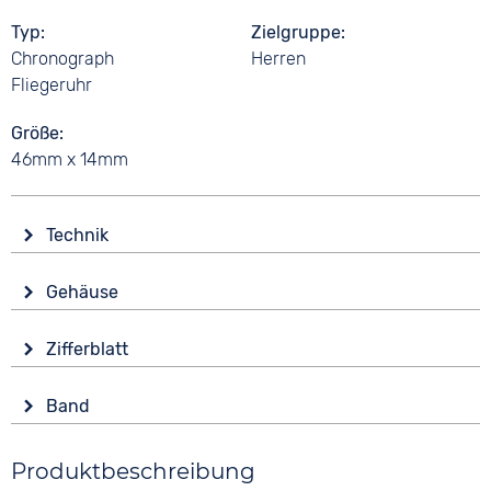
Typ
Zielgruppe
Chronograph
Herren
Fliegeruhr
Größe
46mm x 14mm
Technik
Antrieb
Gehäuse
Solar
Material
Wasserdicht
Zifferblatt
Edelstahl
20 bar
Anzeige
Form
Funk
Band
Analog
Rund
Funkgesteuert
Material
Farbe
Glas
Funktionen
Produktbeschreibung
Edelstahl
Blau
Saphirglas