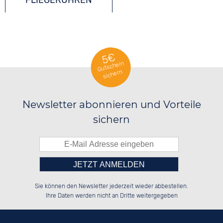
FLIEGERUHREN
FUNKUHREN
5€
Gutschein
sichern
SOLARUHREN
Newsletter abonnieren und Vorteile
sichern
Bitte tragen Sie die Zahl in
██████░░██████░░██░░░░░░██████░░

██░░██░░██░░██░░██░░██░░██░░░░░░

Sie können den Newsletter jederzeit wieder abbestellen.
██████░░██████░░██████░░██████░░

░░░░██░░██░░██░░░░░░██░░██░░██░░

das nebenstehende Feld ein.
Ihre Daten werden nicht an Dritte weitergegeben