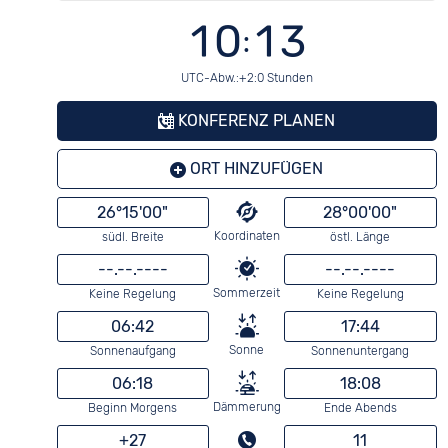
10:13
UTC-Abw.:+2:0 Stunden
KONFERENZ PLANEN
ORT HINZUFÜGEN
26°15'00"
28°00'00"
Koordinaten
südl. Breite
östl. Länge
--.--.----
--.--.----
Sommerzeit
Keine Regelung
Keine Regelung
06:42
17:44
Sonne
Sonnenaufgang
Sonnenuntergang
06:18
18:08
Dämmerung
Beginn Morgens
Ende Abends
+27
11