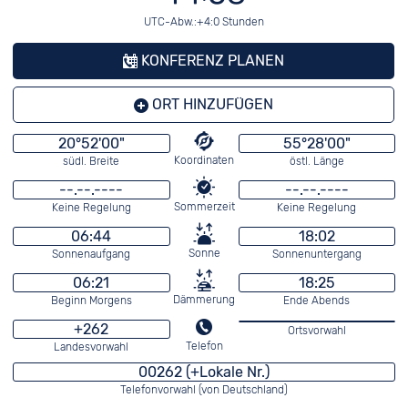
UTC-Abw.:+4:0 Stunden
KONFERENZ PLANEN
ORT HINZUFÜGEN
20°52'00"
55°28'00"
Koordinaten
südl. Breite
östl. Länge
--.--.----
--.--.----
Sommerzeit
Keine Regelung
Keine Regelung
06:44
18:02
Sonne
Sonnenaufgang
Sonnenuntergang
06:21
18:25
Dämmerung
Beginn Morgens
Ende Abends
+262
Ortsvorwahl
Telefon
Landesvorwahl
00262 (+Lokale Nr.)
Telefonvorwahl (von Deutschland)