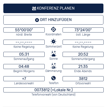
KONFERENZ PLANEN
ORT HINZUFÜGEN
55°00'00"
73°24'00"
Koordinaten
nördl. Breite
östl. Länge
--.--.----
--.--.----
Sommerzeit
Keine Regelung
Keine Regelung
05:31
20:52
Sonne
Sonnenaufgang
Sonnenuntergang
04:48
21:35
Dämmerung
Beginn Morgens
Ende Abends
+7
3812
Telefon
Landesvorwahl
Ortsvorwahl
0073812 (+Lokale Nr.)
Telefonvorwahl (von Deutschland)