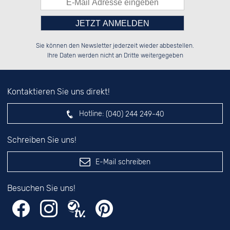
Bitte tragen Sie die Zahl in
██████░░██████░░██████░░██████░░

░░░░██░░██░░░░░░██░░░░░░██░░░░░░

Sie können den Newsletter jederzeit wieder abbestellen.
░░████░░██████░░██████░░██████░░

░░░░██░░██░░██░░██░░██░░██░░██░░

das nebenstehende Feld ein.
Ihre Daten werden nicht an Dritte weitergegeben
Kontaktieren Sie uns direkt!
Hotline:
(040) 244 249-40
Schreiben Sie uns!
E-Mail schreiben
Besuchen Sie uns!