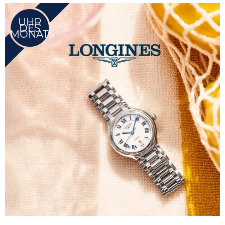
UHR
DES
MONATS