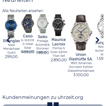
Alle Neuheiten ansehen
Casio
Seiko
Maurice
G-SHOCK
Sternglas
Presage
Jung
Lacroix
G-Steel
Automatik
Naos
Meist
Solar
Pontos S
Shironeri
Mondphase
Automat
Bluetooth
459,00
Diver 42mm
990,00
38mm
Quarz
Union
silb
Titan Set
299,00
1.59
Glashütte SA.
2.890,00
1893 Johannes
Dürrstein Edition
Doppelmondphase
3.100,00
Kundenmeinungen zu uhrzeit.org