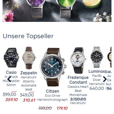
Unsere Topseller
Luminox
bau
Casio
Zeppelin
Pacific
Avia
G-Shock
Frederique
Herrenuhr
Diver
Day
Mudmaster
Atlantic
Constant
Herrenuhr
Auto
52mm
Automatik
Classics Heart
640,00
Herr
349
Weiß
Citizen
Beat
399,00
349,00
Mondphase
Eco-Drive
2.150,00
Automatik
359,10
Herrenchronograph
310,61
Herrenuhr
199,00
179,10