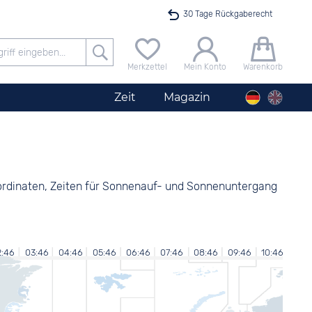
30 Tage Rückgaberecht
Versandkostenfrei ab 40 €
Merkzettel
Mein Konto
Warenkorb
24h Expresslieferung
Zeit
Magazin
100 Tage Niedrigpreisgarantie
Startimer Pilot Herrenchronograph Big Date
Angebot nur heute bis 24 Uhr verfügbar
Koordinaten, Zeiten für Sonnenauf- und Sonnenuntergang
2:46
03:46
04:46
05:46
06:46
07:46
08:46
09:46
10:46
11:4