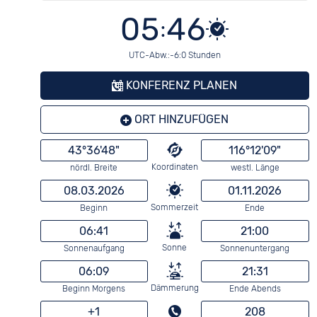
05:46
UTC-Abw.:-6:0 Stunden
KONFERENZ PLANEN
ORT HINZUFÜGEN
43°36'48"
116°12'09"
Koordinaten
nördl. Breite
westl. Länge
08.03.2026
01.11.2026
Sommerzeit
Beginn
Ende
06:41
21:00
Sonne
Sonnenaufgang
Sonnenuntergang
06:09
21:31
Dämmerung
Beginn Morgens
Ende Abends
+1
208