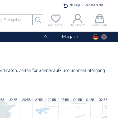
30 Tage Rückgaberecht
Versandkostenfrei ab 40 €
Merkzettel
Mein Konto
Warenkorb
24h Expresslieferung
Zeit
Magazin
100 Tage Niedrigpreisgarantie
Angebot nur heute bis 24 Uhr verfügbar
Koordinaten, Zeiten für Sonnenauf- und Sonnenuntergang
:55
19:55
20:55
21:55
22:55
23:55
00:55
01:55
02:55
03: