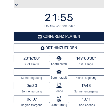
21:55
UTC-Abw.:+10:0 Stunden
KONFERENZ PLANEN
ORT HINZUFÜGEN
20°16'00"
149°00'00"
Koordinaten
südl. Breite
östl. Länge
--.--.----
--.--.----
Sommerzeit
Keine Regelung
Keine Regelung
06:30
17:48
Sonne
Sonnenaufgang
Sonnenuntergang
06:07
18:11
Dämmerung
Beginn Morgens
Ende Abends