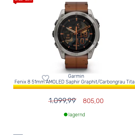
Garmin
Fenix 8 51mm AMOLED Saphir Graphit/Carbongrau Tit
1.099,99
805,00
lagernd