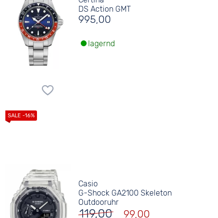
DS Action GMT
995,00
lagernd
Casio
G-Shock GA2100 Skeleton
Outdooruhr
119,00
99,00