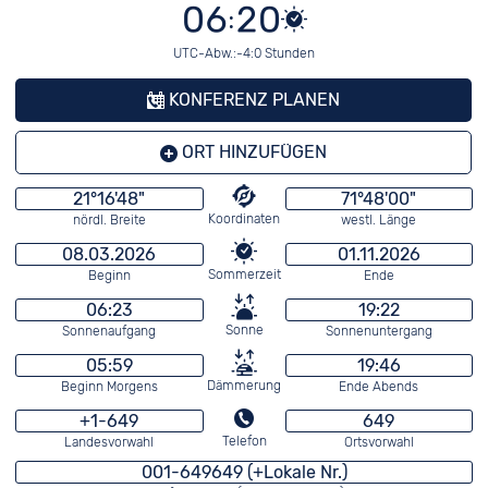
06:20
UTC-Abw.:-4:0 Stunden
KONFERENZ PLANEN
ORT HINZUFÜGEN
21°16'48"
71°48'00"
Koordinaten
nördl. Breite
westl. Länge
08.03.2026
01.11.2026
Sommerzeit
Beginn
Ende
06:23
19:22
Sonne
Sonnenaufgang
Sonnenuntergang
05:59
19:46
Dämmerung
Beginn Morgens
Ende Abends
+1-649
649
Telefon
Landesvorwahl
Ortsvorwahl
001-649649 (+Lokale Nr.)