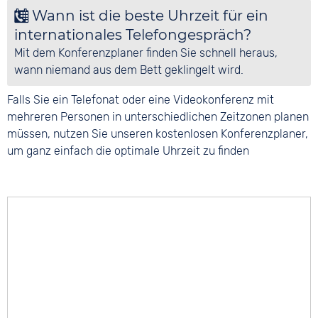
Wann ist die beste Uhrzeit für ein
Orte entfernen
: einzelne Orte entfernen sie
internationales Telefongespräch?
durch Klick auf das X neben dem Ort. Per Klick
Mit dem Konferenzplaner finden Sie schnell heraus,
auf 'Planer leeren' entfernen Sie alle Orte auf
wann niemand aus dem Bett geklingelt wird.
einmal.
Falls Sie ein Telefonat oder eine Videokonferenz mit
mehreren Personen in unterschiedlichen Zeitzonen planen
müssen, nutzen Sie unseren kostenlosen Konferenzplaner,
um ganz einfach die optimale Uhrzeit zu finden