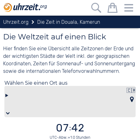
Konferenzplaner
Uhrzeit.org
Die Zeit in Douala, Kamerun
Jetzt internationale Telefonate oder
Online-Meetings planen
Die Weltzeit auf einen Blick
Ort
Hier finden Sie eine Übersicht alle Zeitzonen der Erde und
hinzuf
der wichtigsten Städte der Welt inkl. der geograpischen
Koordinaten, Zeiten für Sonnenauf- und Sonnenuntergang
sowie die internationalen Telefonvorwahlnummern.
Mit dem Uhrzeit.org Konferenzplaner finden Sie
Wählen Sie einen Ort aus
den optimalen Zeitpunkt für Teilnehmende aus
🇨🇲
verschiedenen Zeitzonen. Einfach Orte per Klick in
den Konferenzplaner übernehmen und die
günstigste Uhrzeit finden.
So funktioniert der Konferenzplaner
Orte hinzufügen
: Klicken sie auf einen Ort auf
07:42
der Karte oder wählen unter „Ort auswählen“
die gesuchten Orte (auch stellvertretend für
UTC-Abw.:+1:0 Stunden