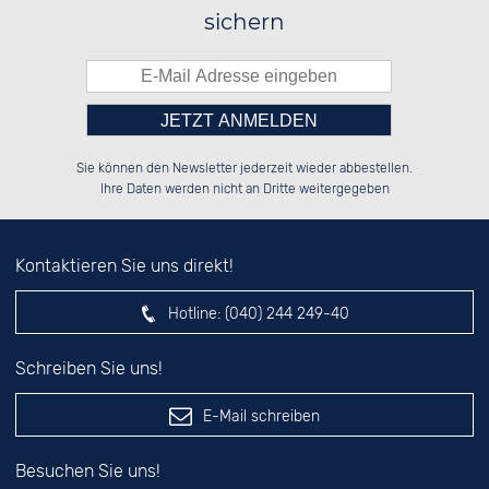
sichern
Bitte tragen Sie die Zahl in
██████░░██░░░░░░██████░░██████░░

██░░░░░░██░░██░░██░░██░░██░░░░░░

Sie können den Newsletter jederzeit wieder abbestellen.
██████░░██████░░██░░██░░██████░░

██░░██░░░░░░██░░██░░██░░██░░██░░

das nebenstehende Feld ein.
Ihre Daten werden nicht an Dritte weitergegeben
Kontaktieren Sie uns direkt!
Hotline:
(040) 244 249-40
Schreiben Sie uns!
E-Mail schreiben
Besuchen Sie uns!