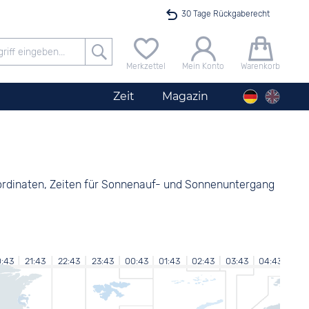
30 Tage Rückgaberecht
Versandkostenfrei ab 40 €
Merkzettel
Mein Konto
Warenkorb
24h Expresslieferung
Zeit
Magazin
100 Tage Niedrigpreisgarantie
Startimer Pilot Herrenchronograph Big Date
Angebot nur heute bis 24 Uhr verfügbar
Koordinaten, Zeiten für Sonnenauf- und Sonnenuntergang
0:43
21:43
22:43
23:43
00:43
01:43
02:43
03:43
04:43
05: