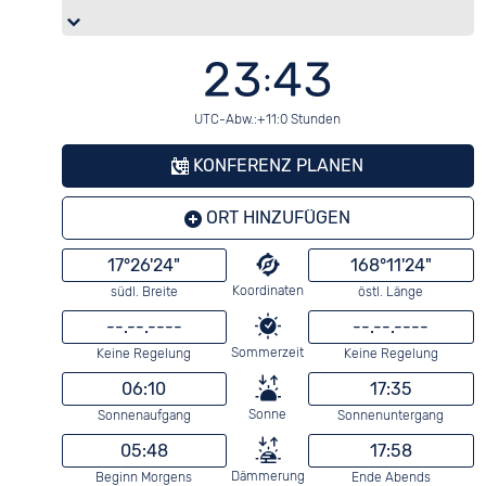
23:43
UTC-Abw.:+11:0 Stunden
KONFERENZ PLANEN
ORT HINZUFÜGEN
17°26'24"
168°11'24"
Koordinaten
südl. Breite
östl. Länge
--.--.----
--.--.----
Sommerzeit
Keine Regelung
Keine Regelung
06:10
17:35
Sonne
Sonnenaufgang
Sonnenuntergang
05:48
17:58
Dämmerung
Beginn Morgens
Ende Abends