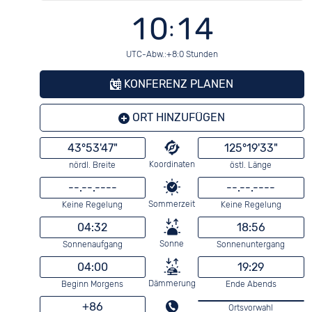
10:14
UTC-Abw.:+8:0 Stunden
KONFERENZ PLANEN
ORT HINZUFÜGEN
43°53'47"
125°19'33"
Koordinaten
nördl. Breite
östl. Länge
--.--.----
--.--.----
Sommerzeit
Keine Regelung
Keine Regelung
04:32
18:56
Sonne
Sonnenaufgang
Sonnenuntergang
04:00
19:29
Dämmerung
Beginn Morgens
Ende Abends
+86
Ortsvorwahl