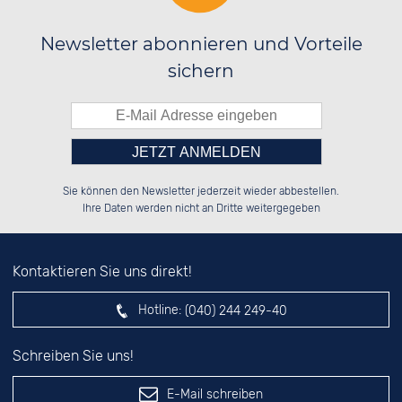
Newsletter abonnieren und Vorteile
SOLARUHREN
sichern
Bitte tragen Sie die Zahl in
██████░░██████░░██████░░██████░░

░░░░██░░░░░░██░░██░░██░░██░░██░░

Sie können den Newsletter jederzeit wieder abbestellen.
░░████░░░░████░░██████░░██░░██░░

██░░░░░░░░░░██░░░░░░██░░██░░██░░

das nebenstehende Feld ein.
Ihre Daten werden nicht an Dritte weitergegeben
Kontaktieren Sie uns direkt!
Hotline:
(040) 244 249-40
Schreiben Sie uns!
E-Mail schreiben