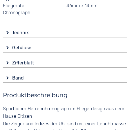
Fliegeruhr
46mm x 14mm
Chronograph
Technik
Antrieb
Gehäuse
Solar
Glas
Funk
Zifferblatt
Saphirglas
Multifrequenz
Anzeige
Form
Funktionen
Band
Analog
Rund
Alarm
Farbe
Farbe
Datumsanzeige
Material
Produktbeschreibung
Silber
Schwarz
End of Life Anzeige
Edelstahl
Ewiger Kalender
Material
Ziffern
Sportlicher Herrenchronograph im Fliegerdesign aus dem
Farbe
Leuchtzeiger / -ziffern
Edelstahl
Keine
Silber
Hause Citizen
Stoppuhr
Bandschließe
Die Zeiger und
Indizes
der Uhr sind mit einer Leuchtmasse
Zeitzonen / Weltzeit
Faltschließe