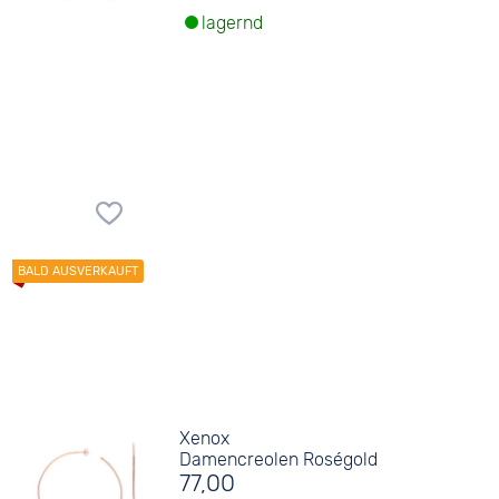
lagernd
Xenox
Damencreolen Roségold
77,00