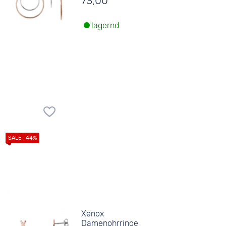
73,00
lagernd
Xenox
Damenohrringe