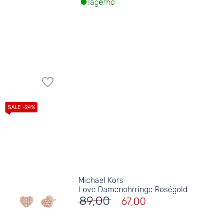
lagernd
Michael Kors
Love Damenohrringe Roségold
89,00
67,00