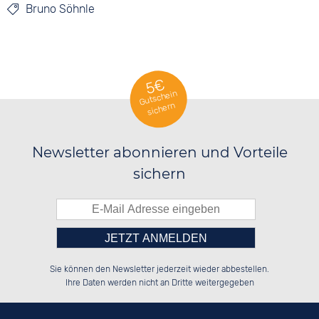
Bruno Söhnle
5€
Gutschein
sichern
Newsletter abonnieren und Vorteile
sichern
Bitte tragen Sie die Zahl in
██████░░██████░░██████░░██████░░

░░░░██░░██░░██░░██░░░░░░██░░░░░░

Sie können den Newsletter jederzeit wieder abbestellen.
░░████░░██████░░██████░░██████░░

░░░░██░░██░░██░░██░░██░░██░░██░░

das nebenstehende Feld ein.
Ihre Daten werden nicht an Dritte weitergegeben