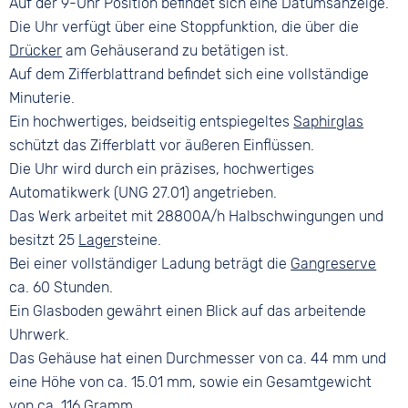
Auf der 9-Uhr Position befindet sich eine Datumsanzeige.
Die Uhr verfügt über eine Stoppfunktion, die über die
Drücker
am Gehäuserand zu betätigen ist.
Auf dem Zifferblattrand befindet sich eine vollständige
Minuterie.
Ein hochwertiges, beidseitig entspiegeltes
Saphirglas
schützt das Zifferblatt vor äußeren Einflüssen.
Die Uhr wird durch ein präzises, hochwertiges
Automatikwerk (UNG 27.01) angetrieben.
Das Werk arbeitet mit 28800A/h Halbschwingungen und
besitzt 25
Lager
steine.
Bei einer vollständiger Ladung beträgt die
Gangreserve
ca. 60 Stunden.
Ein Glasboden gewährt einen Blick auf das arbeitende
Uhrwerk.
Das Gehäuse hat einen Durchmesser von ca. 44 mm und
eine Höhe von ca. 15.01 mm, sowie ein Gesamtgewicht
von ca. 116 Gramm.