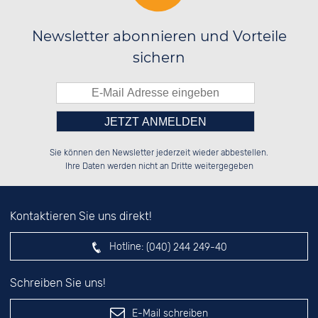
Newsletter abonnieren und Vorteile
sichern
Bitte tragen Sie die Zahl in
██████░░██████░░██████░░██████░░

░░░░██░░██░░░░░░░░░░██░░░░░░██░░

Sie können den Newsletter jederzeit wieder abbestellen.
░░████░░██████░░░░████░░░░████░░

░░░░██░░░░░░██░░░░░░██░░░░░░██░░

das nebenstehende Feld ein.
Ihre Daten werden nicht an Dritte weitergegeben
Kontaktieren Sie uns direkt!
Hotline:
(040) 244 249-40
Schreiben Sie uns!
E-Mail schreiben