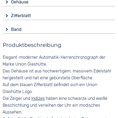
Gehäuse
Automatik
Material
Wasserdicht
Zifferblatt
Edelstahl
10 bar
Anzeige
Form
Funktionen
Band
Analog
Rund
Leuchtzeiger / -ziffern
Material
Farbe
Datumsanzeige
Glas
Produktbeschreibung
Glattleder
Blau
Saphirglas
Farbe
Ziffern
Elegant-moderner Automatik-Herrenchronograph der
Farbe
Schwarz
Keine
Silber
Marke Union Glashütte.
Bandschließe
Das Gehäuse ist aus hochwertigem, massivem Edelstahl
Faltschließe
hergestellt und hat eine gebürstete Oberfläche.
Auf dem blauen Zifferblatt befindet sich ein Union
Glashütte Logo.
Die Zeiger und
Indizes
haben eine schwarze und weiße
Beschichtung und verleihen der Uhr ein modisches
Aussehen.