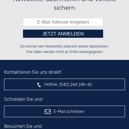
sichern
Bitte tragen Sie die Zahl in
██████░░██████░░██░░░░░░██████░░

██░░░░░░██░░██░░██░░██░░██░░░░░░

Sie können den Newsletter jederzeit wieder abbestellen.
██████░░██████░░██████░░██████░░

██░░██░░░░░░██░░░░░░██░░░░░░██░░

das nebenstehende Feld ein.
Ihre Daten werden nicht an Dritte weitergegeben
Kontaktieren Sie uns direkt!
Hotline:
(040) 244 249-40
Schreiben Sie uns!
E-Mail schreiben
Besuchen Sie uns!