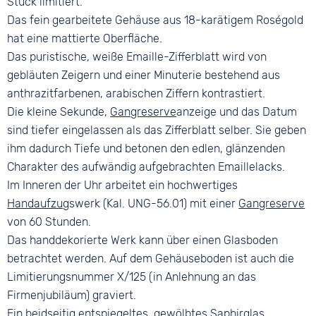
Stück limitiert.
Das fein gearbeitete Gehäuse aus 18-karätigem Roségold
hat eine mattierte Oberfläche.
Das puristische, weiße Emaille-Zifferblatt wird von
gebläuten Zeigern und einer Minuterie bestehend aus
anthrazitfarbenen, arabischen Ziffern kontrastiert.
Die kleine Sekunde,
Gangreserve
anzeige und das Datum
sind tiefer eingelassen als das Zifferblatt selber. Sie geben
ihm dadurch Tiefe und betonen den edlen, glänzenden
Charakter des aufwändig aufgebrachten Emaillelacks.
Im Inneren der Uhr arbeitet ein hochwertiges
Handaufzug
swerk (Kal. UNG-56.01) mit einer
Gangreserve
von 60 Stunden.
Das handdekorierte Werk kann über einen Glasboden
betrachtet werden. Auf dem Gehäuseboden ist auch die
Limitierungsnummer X/125 (in Anlehnung an das
Firmenjubiläum) graviert.
Ein beidseitig entspiegeltes, gewölbtes
Saphirglas