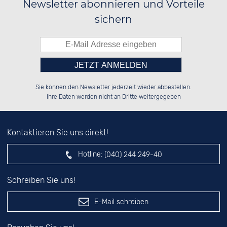
Newsletter abonnieren und Vorteile
sichern
Bitte tragen Sie die Zahl in
██████░░██████░░░░░░██░░██████░░

██░░██░░░░░░██░░░░████░░░░░░██░░

Sie können den Newsletter jederzeit wieder abbestellen.
██████░░░░████░░░░░░██░░░░████░░

░░░░██░░██░░░░░░░░░░██░░░░░░██░░

das nebenstehende Feld ein.
Ihre Daten werden nicht an Dritte weitergegeben
Kontaktieren Sie uns direkt!
Hotline:
(040) 244 249-40
Schreiben Sie uns!
E-Mail schreiben