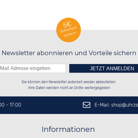
5€
Gutschein
sichern
Newsletter abonnieren und Vorteile sichern
Bitte tragen Sie die Zahl in
██████░░██████░░██████░░██████░░

░░░░██░░░░░░██░░░░░░██░░██░░██░░

Sie können den Newsletter jederzeit wieder abbestellen.
░░████░░░░████░░░░████░░██████░░

░░░░██░░░░░░██░░░░░░██░░██░░██░░

das nebenstehende Feld ein.
Ihre Daten werden nicht an Dritte weitergegeben
E-Mail: shop@
uhrze
:00 - 17:00
Informationen