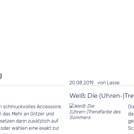
g
20.08.2019
von
Lasse
Weiß: Die (Uhren-)T
in schmuckvolles Accessoire.
Di
das Mehr an Glitzer und
da
setzen dann zusätzlich auf
ge
oder wählen eine exakt zur
Sc