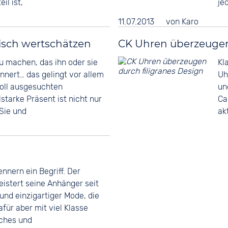
il ist,
je
11.07.2013
von
Karo
isch wertschätzen
CK Uhren überzeugen 
 machen, das ihn oder sie
Kl
innert… das gelingt vor allem
Uh
oll ausgesuchten
un
tarke Präsent ist nicht nur
Ca
 Sie und
ak
ennern ein Begriff. Der
istert seine Anhänger seit
und einzigartiger Mode, die
für aber mit viel Klasse
tches und