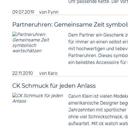
Uhr passende Kette. Der Vorte
09.07.2019
von
Fynn
Partneruhren: Gemeinsame Zeit symbol
Dem Partner ein Geschenk zu
für immer an einen selbst er
mit hochwertigen und liebev
Partneruhren. Dieses symbols
ein beliebtes Accessoire für
22.11.2010
von
Karo
CK Schmuck für jeden Anlass
Calvin Klein ist vielen Modek
amerikanische Designer bege
Jahrzehnten mit sportlicher 
ohne viel Schnickschnack, da
aufwartet. Mit ck watch wa