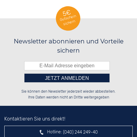
5€
Gutschein
sichern
Newsletter abonnieren und Vorteile
sichern
Bitte tragen Sie die Zahl in
██████░░██████░░██████░░██████░░

██░░██░░██░░░░░░░░░░██░░██░░░░░░

Sie können den Newsletter jederzeit wieder abbestellen.
██████░░██████░░░░████░░██████░░

░░░░██░░░░░░██░░░░░░██░░░░░░██░░

das nebenstehende Feld ein.
Ihre Daten werden nicht an Dritte weitergegeben
Kontaktieren Sie uns direkt!
Hotline:
(040) 244 249-40