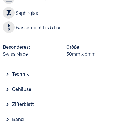
Saphirglas
Wasserdicht bis 5 bar
Besonderes
Größe
Swiss Made
30mm x 6mm
Technik
Antrieb
Gehäuse
Batterie (Quarz)
Glas
Funktionen
Zifferblatt
Saphirglas
Datumsanzeige
Anzeige
End of Life Anzeige
Form
Band
Analog
Rund
Wasserdicht