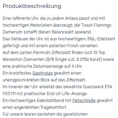
Farbe
Farbe
5 bar
Material
Produktbeschreibung
Silber
Perlmutt
Edelstahl
Material
Ziffern
Eine raffinierte Uhr, die zu jedem Anlass passt und mit
Farbe
Edelstahl
Keine
Silber
hochwertigen Materialien überzeugt; die Tissot Flamingo
Bandschließe
Damenuhr schafft diesen Balanceakt spielend.
Faltschließe
Das Gehäuse der Uhr ist aus hochwertigem 316L-Edelstahl
gefertigt und mit einem polierten Finish versehen.
Auf dem zarten Perlmutt-Zifferblatt finden sich 12 Top
Wesselton Diamanten (8/8 Single cut, 0.0156 Karat) sowie
eine praktische Datumsanzeige auf 6 Uhr.
Ein kratzfestes
Saphirglas
gewährt einen
uneingeschränkten Blick auf das Zifferblatt.
Im Inneren der Uhr arbeitet das bewährte Quarzwerk ETA
F03.111 mit praktischer End-of-Life-Anzeige.
Ein hochwertiges Edelstahlband mit
Faltschließe
gewährt
einen angenehmen Tragekomfort.
Für unsere Waren bestehen die gesetzlichen