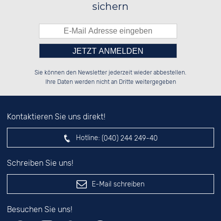
sichern
Bitte tragen Sie die Zahl in
██████░░██████░░██████░░██████░░

██░░░░░░░░░░██░░██░░░░░░██░░██░░

Sie können den Newsletter jederzeit wieder abbestellen.
██████░░░░████░░██████░░██████░░

░░░░██░░░░░░██░░██░░██░░██░░██░░

das nebenstehende Feld ein.
Ihre Daten werden nicht an Dritte weitergegeben
Kontaktieren Sie uns direkt!
Hotline:
(040) 244 249-40
Schreiben Sie uns!
E-Mail schreiben
Besuchen Sie uns!