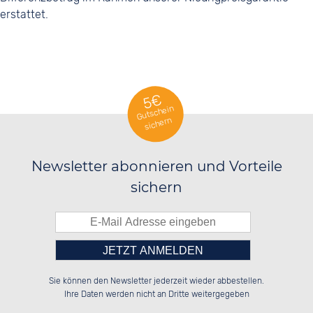
erstattet.
5€
Gutschein
sichern
Newsletter abonnieren und Vorteile
sichern
Bitte tragen Sie die Zahl in
██████░░██████░░░░░░██░░██████░░

░░░░██░░░░░░██░░░░████░░░░░░██░░

Sie können den Newsletter jederzeit wieder abbestellen.
░░████░░░░████░░░░░░██░░░░████░░

░░░░██░░░░░░██░░░░░░██░░░░░░██░░

das nebenstehende Feld ein.
Ihre Daten werden nicht an Dritte weitergegeben