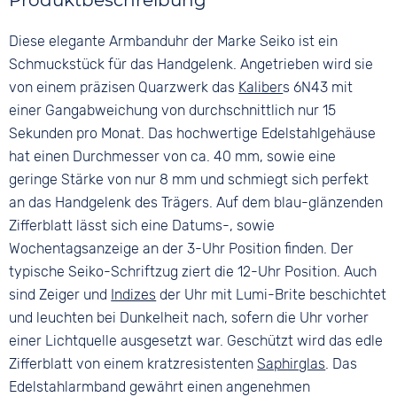
Produktbeschreibung
Silber
Blau
Edelstahl
Material
Ziffern
Diese elegante Armbanduhr der Marke Seiko ist ein
Farbe
Edelstahl
Keine
Silber
Schmuckstück für das Handgelenk. Angetrieben wird sie
Bandschließe
von einem präzisen Quarzwerk das
Kaliber
s 6N43 mit
Faltschließe
einer Gangabweichung von durchschnittlich nur 15
Sekunden pro Monat. Das hochwertige Edelstahlgehäuse
hat einen Durchmesser von ca. 40 mm, sowie eine
geringe Stärke von nur 8 mm und schmiegt sich perfekt
an das Handgelenk des Trägers. Auf dem blau-glänzenden
Zifferblatt lässt sich eine Datums-, sowie
Wochentagsanzeige an der 3-Uhr Position finden. Der
typische Seiko-Schriftzug ziert die 12-Uhr Position. Auch
sind Zeiger und
Indizes
der Uhr mit Lumi-Brite beschichtet
und leuchten bei Dunkelheit nach, sofern die Uhr vorher
einer Lichtquelle ausgesetzt war. Geschützt wird das edle
Zifferblatt von einem kratzresistenten
Saphirglas
. Das
Edelstahlarmband gewährt einen angenehmen