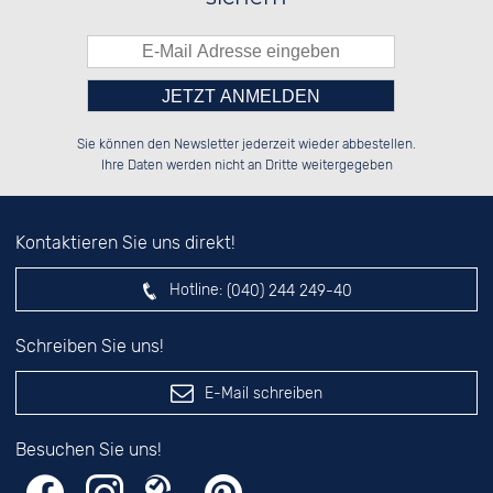
Bitte tragen Sie die Zahl in
██████░░██████░░██████░░██████░░

██░░░░░░██░░░░░░░░░░██░░░░░░██░░

Sie können den Newsletter jederzeit wieder abbestellen.
██████░░██████░░░░████░░░░████░░

░░░░██░░██░░██░░░░░░██░░░░░░██░░

das nebenstehende Feld ein.
Ihre Daten werden nicht an Dritte weitergegeben
Kontaktieren Sie uns direkt!
Hotline:
(040) 244 249-40
Schreiben Sie uns!
E-Mail schreiben
Besuchen Sie uns!