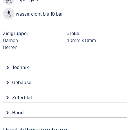
Wasserdicht bis 10 bar
Zielgruppe
Größe
Damen
40mm x 8mm
Herren
Technik
Antrieb
Gehäuse
Batterie (Quarz)
Glas
Funktionen
Zifferblatt
Saphirglas
Datumsanzeige
Anzeige
Leuchtzeiger / -ziffern
Form
Band
Analog
Rund
Wasserdicht
Farbe
Farbe
10 bar
Material