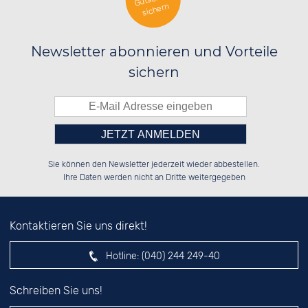
sichern
Newsletter abonnieren und Vorteile
sichern
Bitte tragen Sie die Zahl in
██████░░██████░░██████░░██████░░

██░░░░░░██░░██░░██░░██░░██░░░░░░

Sie können den Newsletter jederzeit wieder abbestellen.
██████░░██████░░██░░██░░██████░░

░░░░██░░██░░██░░██░░██░░██░░██░░

das nebenstehende Feld ein.
Ihre Daten werden nicht an Dritte weitergegeben
Kontaktieren Sie uns direkt!
Hotline:
(040) 244 249-40
Schreiben Sie uns!