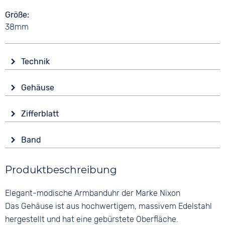
Größe
38mm
Technik
Antrieb
Gehäuse
Batterie (Quarz)
Material
Wasserdicht
Zifferblatt
Edelstahl
20 bar
Anzeige
Form
Band
Analog
Rund
Material
Farbe
Glas
Produktbeschreibung
Glattleder
Silber
Mineralglas
Farbe
Ziffern
Elegant-modische Armbanduhr der Marke Nixon
Farbe
Braun
Arabisch
Silber
Das Gehäuse ist aus hochwertigem, massivem Edelstahl
Bandschließe
hergestellt und hat eine gebürstete Oberfläche.