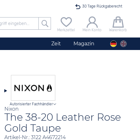
30 Tage Rückgaberecht
Versandkostenfrei ab 40 €
Merkzettel
Mein Konto
Warenkorb
24h Expresslieferung
Zeit
Magazin
100 Tage Niedrigpreisgarantie
Startimer Pilot Herrenchronograph Big Date
Angebot nur heute bis 24 Uhr verfügbar
Autorisierter Fachhändler
Nixon
The 38-20 Leather Rose
Gold Taupe
Artikel-Nr.: 3122 A4672214