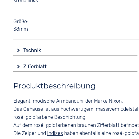
Krone links
Größe
38mm
Technik
Antrieb
Zifferblatt
Batterie (Quarz)
Anzeige
Wasserdicht
Produktbeschreibung
Analog
20 bar
Farbe
Elegant-modische Armbanduhr der Marke Nixon.
Braun
Das Gehäuse ist aus hochwertigem, massivem Edelstahl h
Roségold
rosé-goldfarbene Beschichtung.
Ziffern
Auf dem rosé-goldfarbenen braunen Zifferblatt befindet
Arabisch
Die Zeiger und
Indizes
haben ebenfalls eine rosé-goldfa