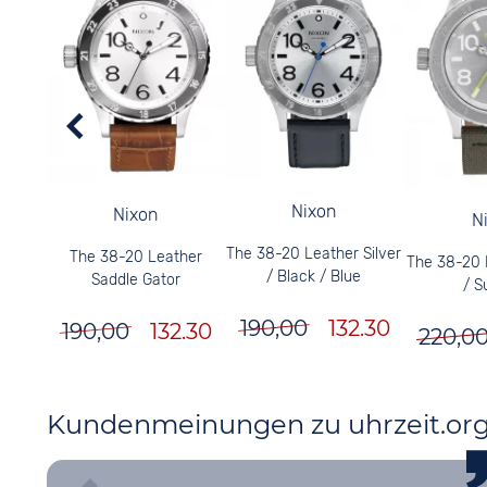
Nixon
Nixon
N
The 38-20 Leather Silver
The 38-20 Leather
The 38-20 L
/ Black / Blue
Saddle Gator
/ S
190,00
132.30
190,00
132.30
220,0
Kundenmeinungen zu uhrzeit.or