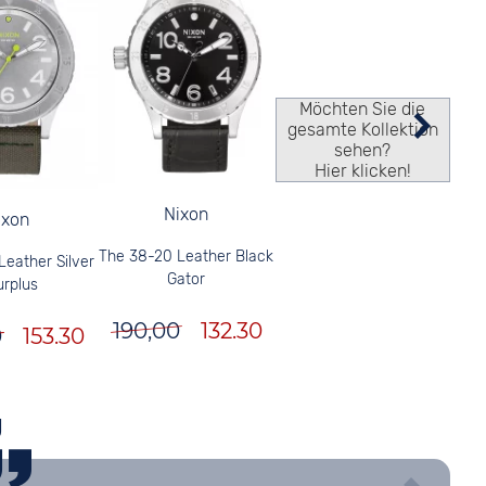
Möchten Sie die
gesamte Kollektion
sehen?
Hier klicken!
Nixon
ixon
The 38-20 Leather Black
eather Silver
Gator
urplus
190,00
132.30
0
153.30
g