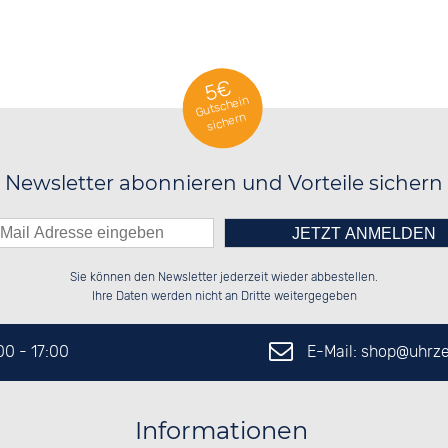
5€
Gutschein
sichern
Newsletter abonnieren und Vorteile sichern
Bitte tragen Sie die Zahl in
██████░░██████░░██████░░██████░░

██░░░░░░░░░░██░░██░░██░░██░░██░░

Sie können den Newsletter jederzeit wieder abbestellen.
██████░░░░████░░██████░░██░░██░░

██░░██░░██░░░░░░░░░░██░░██░░██░░

das nebenstehende Feld ein.
Ihre Daten werden nicht an Dritte weitergegeben
E-Mail: shop@
uhrze
:00 - 17:00
Informationen