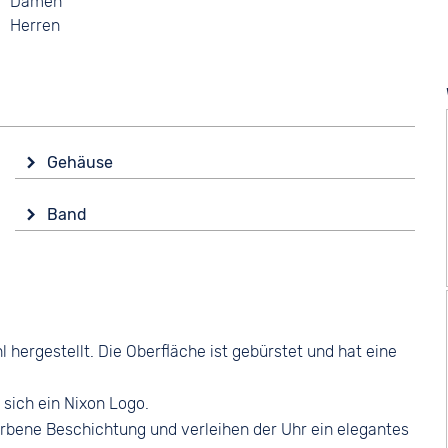
Damen
Herren
Gehäuse
Material
Band
Edelstahl
Material
Form
Glattleder
Rund
Farbe
Glas
Braun
Mineralglas
ergestellt. Die Oberfläche ist gebürstet und hat eine
Bandschließe
Farbe
Dornschließe
Roségold
 sich ein Nixon Logo.
rbene Beschichtung und verleihen der Uhr ein elegantes