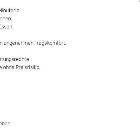
Minuterie.
sehen.
lüssen.
en angenehmen Tragekomfort.
stungsrechte
e ohne Preisrisiko!
geben