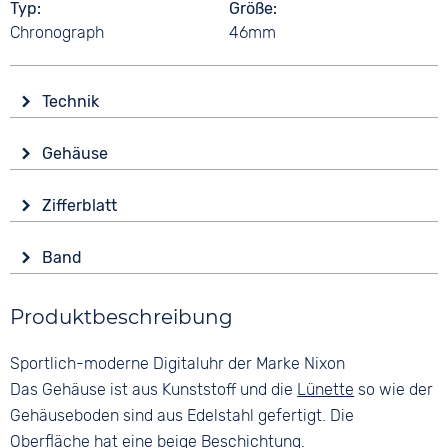
Typ
Größe
Chronograph
46mm
Technik
Antrieb
Gehäuse
Batterie (Quarz)
Glas
Funktionen
Zifferblatt
Mineralglas
Alarm
Anzeige
Countdown
Form
Band
Digital
Datumsanzeige
Eckig
Stoppuhr
Farbe
Ziffern
Material
Produktbeschreibung
Wochentagsanzeige
Beige
Keine
Kunststoff
Zeitzonen / Weltzeit
Material
Sportlich-moderne Digitaluhr der Marke Nixon
Zifferblattbeleuchtung
Farbe
Kunststoff
Braun
Das Gehäuse ist aus Kunststoff und die
Lünette
so wie der
Wasserdicht
Bandschließe
Gehäuseboden sind aus Edelstahl gefertigt. Die
10 bar
Dornschließe
Oberfläche hat eine beige Beschichtung.