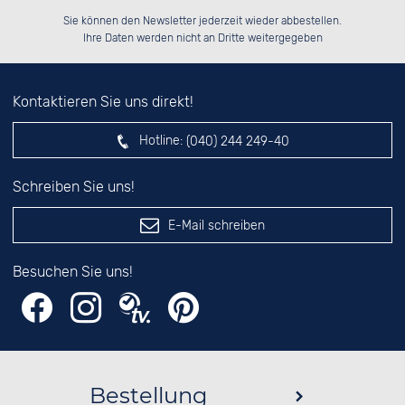
Bitte tragen Sie die Zahl in
██████░░██████░░██████░░██████░░

░░░░██░░██░░██░░░░░░██░░░░░░██░░

Sie können den Newsletter jederzeit wieder abbestellen.
░░████░░██████░░░░████░░░░████░░

██░░░░░░██░░██░░██░░░░░░██░░░░░░

das nebenstehende Feld ein.
Ihre Daten werden nicht an Dritte weitergegeben
Kontaktieren Sie uns direkt!
Hotline:
(040) 244 249-40
Schreiben Sie uns!
E-Mail schreiben
Besuchen Sie uns!
Bestellung