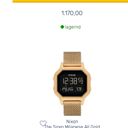
1.170,00
lagernd
Nixon
The Siren Milanese All Gold