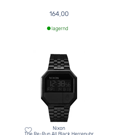
164,00
lagernd
Nixon
The Re-Run All Black Herrenuhr