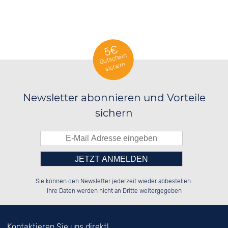
5€
Gutschein
sichern
Newsletter abonnieren und Vorteile
sichern
Bitte tragen Sie die Zahl in
██████░░██████░░██████░░██████░░

██░░██░░██░░░░░░██░░██░░██░░██░░

Sie können den Newsletter jederzeit wieder abbestellen.
██████░░██████░░██████░░██░░██░░

██░░██░░░░░░██░░██░░██░░██░░██░░

das nebenstehende Feld ein.
Ihre Daten werden nicht an Dritte weitergegeben
Kontaktieren Sie uns direkt!