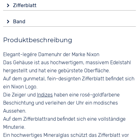
Material
Wasserdicht
Zifferblatt
Edelstahl
10 bar
Anzeige
Form
Band
Analog
Rund
Material
Farbe
Glas
Produktbeschreibung
Edelstahl
Anthrazit
Mineralglas
Roségold
Farbe
Elegant-legére Damenuhr der Marke Nixon
Farbe
Silber
Ziffern
Silber
Das Gehäuse ist aus hochwertigem, massivem Edelstahl
Arabisch
Bandschließe
hergestellt und hat eine gebürstete Oberfläche.
Faltschließe
Auf dem gunmetal, fein-designten Zifferblatt befindet sich
ein Nixon Logo.
Die Zeiger und
Indizes
haben eine rosé-goldfarbene
Beschichtung und verleihen der Uhr ein modisches
Aussehen.
Auf dem Zifferblattrand befindet sich eine vollständige
Minuterie.
Ein hochwertiges Mineralglas schützt das Zifferblatt vor