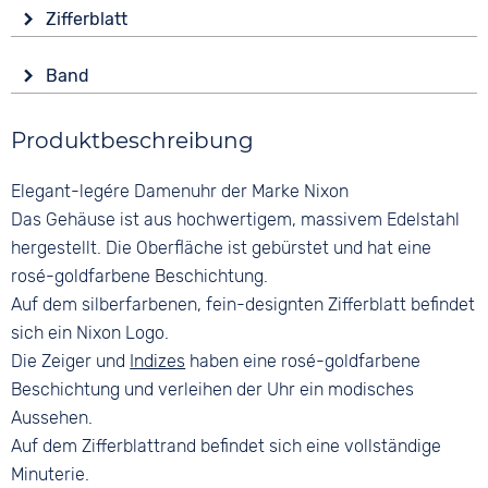
Material
Wasserdicht
Zifferblatt
Edelstahl
10 bar
Anzeige
Form
Band
Analog
Rund
Material
Farbe
Glas
Produktbeschreibung
Edelstahl
Rosa / Pink
Mineralglas
Silber
Bandschließe
Elegant-legére Damenuhr der Marke Nixon
Farbe
Faltschließe
Ziffern
Roségold
Das Gehäuse ist aus hochwertigem, massivem Edelstahl
Arabisch
Farbe
hergestellt. Die Oberfläche ist gebürstet und hat eine
Roségold
rosé-goldfarbene Beschichtung.
Auf dem silberfarbenen, fein-designten Zifferblatt befindet
sich ein Nixon Logo.
Die Zeiger und
Indizes
haben eine rosé-goldfarbene
Beschichtung und verleihen der Uhr ein modisches
Aussehen.
Auf dem Zifferblattrand befindet sich eine vollständige
Minuterie.