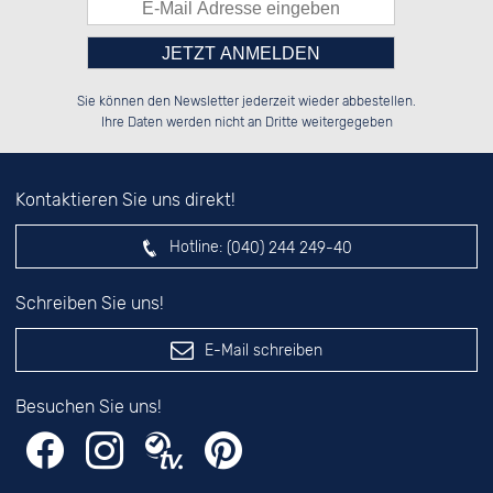
Bitte tragen Sie die Zahl in
██████░░██████░░██████░░██████░░

░░░░██░░░░░░██░░░░░░██░░░░░░██░░

Sie können den Newsletter jederzeit wieder abbestellen.
░░████░░░░████░░░░████░░░░████░░

░░░░██░░██░░░░░░██░░░░░░██░░░░░░

das nebenstehende Feld ein.
Ihre Daten werden nicht an Dritte weitergegeben
Kontaktieren Sie uns direkt!
Hotline:
(040) 244 249-40
Schreiben Sie uns!
E-Mail schreiben
Besuchen Sie uns!