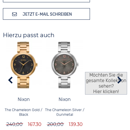
JETZT E-MAIL SCHREIBEN
Hierzu passt auch
Möchten Sie die
gesamte Kollektion
sehen?
Hier klicken!
Nixon
Nixon
The Chameleon Gold /
The Chameleon Silver /
Black
Gunmetal
240,00
167.30
200,00
139.30