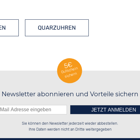
EN
QUARZUHREN
5€
Gutschein
sichern
Newsletter abonnieren und Vorteile sichern
Bitte tragen Sie die Zahl in
░░░░██░░██████░░██████░░░░░░██░░

░░████░░░░░░██░░░░░░██░░░░████░░

Sie können den Newsletter jederzeit wieder abbestellen.
░░░░██░░░░████░░░░████░░░░░░██░░

░░░░██░░░░░░██░░██░░░░░░░░░░██░░

das nebenstehende Feld ein.
Ihre Daten werden nicht an Dritte weitergegeben