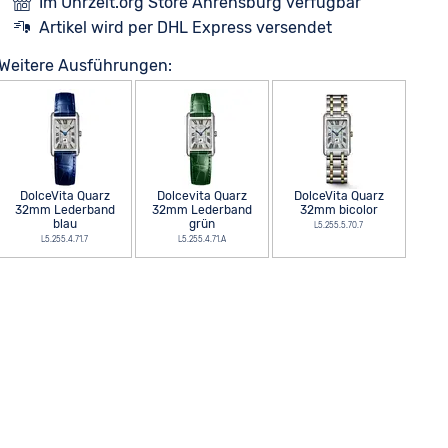
Im Uhrzeit.org Store Ahrensburg verfügbar
Artikel wird per DHL Express versendet
Weitere Ausführungen:
DolceVita Quarz
Dolcevita Quarz
DolceVita Quarz
32mm Lederband
32mm Lederband
32mm bicolor
blau
grün
L5.255.5.70.7
L5.255.4.71.7
L5.255.4.71.A