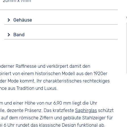
20mm x 7mm
Gehäuse
Glas
Band
Saphirglas
Farbe
Form
Silber
Eckig
Material
Material
oderner Raffinesse und verkörpert damit den
Edelstahl
Edelstahl
piriert von einem historischen Modell aus den 1920er
Bandschließe
Farbe
s der Mode kommt. Ihr charakteristisches rechteckiges
Faltschließe
Silber
nce aus Tradition und Luxus.
 und einer Höhe von nur 6,90 mm liegt die Uhr
le, dezente Präsenz. Das kratzfeste
Saphirglas
schützt
, auf dem römische Ziffern und gebläute Stahlzeiger für
i 6 Uhr rundet das klassische Design funktional ab.