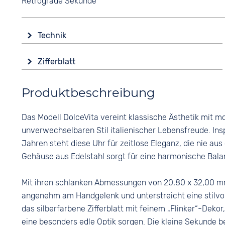
Retrograde Sekunde
Technik
Antrieb
Zifferblatt
Batterie (Quarz)
Anzeige
Produktbeschreibung
Analog
Farbe
Das Modell DolceVita vereint klassische Ästhetik mit m
Silber
unverwechselbaren Stil italienischer Lebensfreude. Ins
Ziffern
Jahren steht diese Uhr für zeitlose Eleganz, die nie au
Römisch
Gehäuse aus Edelstahl sorgt für eine harmonische Bala
Mit ihren schlanken Abmessungen von 20,80 x 32,00 mm
angenehm am Handgelenk und unterstreicht eine stilvol
das silberfarbene Zifferblatt mit feinem „Flinker“-Dekor
eine besonders edle Optik sorgen. Die kleine Sekunde be