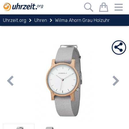
Uhrzeit.org
Uhren
Wilma Ahorn Grau Holzuhr