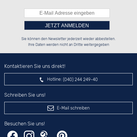
Bitte tragen Sie die Zahl in
██████░░██████░░██████░░██████░░

██░░██░░░░░░██░░░░░░██░░██░░░░░░

Sie können den Newsletter jederzeit wieder abbestellen.
██████░░░░████░░░░████░░██████░░

██░░██░░██░░░░░░░░░░██░░░░░░██░░

das nebenstehende Feld ein.
Ihre Daten werden nicht an Dritte weitergegeben
Kontaktieren Sie uns direkt!
Hotline:
(040) 244 249-40
Schreiben Sie uns!
E-Mail schreiben
Besuchen Sie uns!