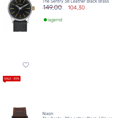
The Sentry 38 Leather Black Brass
149,00
104,30
lagernd
Nixon