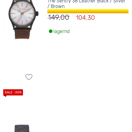
The Sentry 38 Leather Black / Silver
/ Brown
149,00
104,30
lagernd