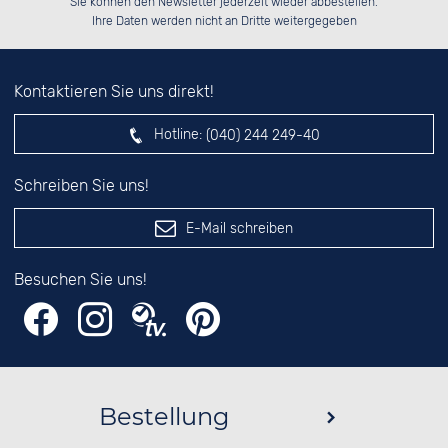
Sie können den Newsletter jederzeit wieder abbestellen.
░░░░██░░░░░░██░░██░░░░░░░░░░██░░

das nebenstehende Feld ein.
Ihre Daten werden nicht an Dritte weitergegeben
Kontaktieren Sie uns direkt!
Hotline:
(040) 244 249-40
Schreiben Sie uns!
E-Mail schreiben
Besuchen Sie uns!
Bestellung