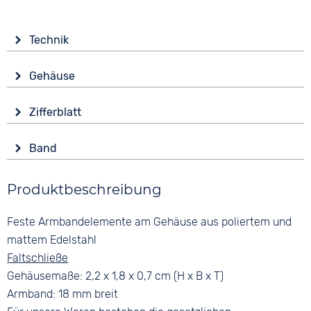
Technik
Antrieb
Gehäuse
Batterie (Quarz)
Form
Zifferblatt
Eckig
Anzeige
Glas
Band
Analog
Mineralglas
Ziffern
Produktbeschreibung
Arabisch
Feste Armbandelemente am Gehäuse aus poliertem und
mattem Edelstahl
Faltschließe
Gehäusemaße: 2,2 x 1,8 x 0,7 cm (H x B x T)
Armband: 18 mm breit