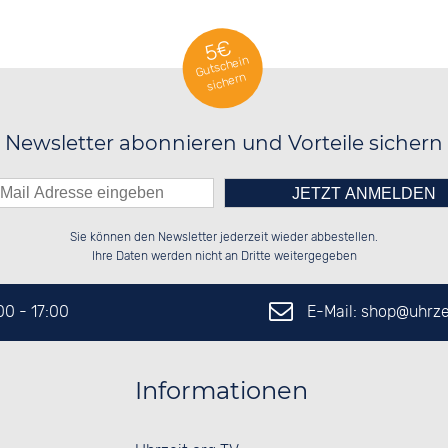
5€
Gutschein
sichern
Newsletter abonnieren und Vorteile sichern
Bitte tragen Sie die Zahl in
██████░░██████░░██░░░░░░██░░░░░░

██░░██░░██░░██░░██░░██░░██░░██░░

Sie können den Newsletter jederzeit wieder abbestellen.
██████░░██████░░██████░░██████░░

██░░██░░░░░░██░░░░░░██░░░░░░██░░

das nebenstehende Feld ein.
Ihre Daten werden nicht an Dritte weitergegeben
E-Mail: shop@
uhrze
:00 - 17:00
Informationen