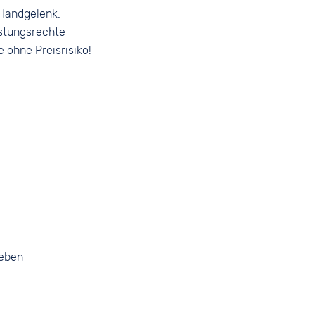
 Handgelenk.
stungsrechte
e ohne Preisrisiko!
geben