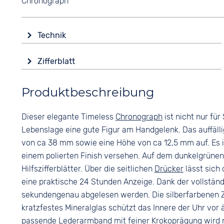
Chronograph
Technik
Antrieb
Zifferblatt
Batterie (Quarz)
Anzeige
Funktionen
Produktbeschreibung
Analog
Datumsanzeige
Stoppuhr
Farbe
Dieser elegante Timeless
Chronograph
ist nicht nur für
Grün
Wasserdicht
Lebenslage eine gute Figur am Handgelenk. Das auffäl
5 bar
Ziffern
von ca 38 mm sowie eine Höhe von ca 12,5 mm auf. Es is
Keine
einem polierten Finish versehen. Auf dem dunkelgrünen Zi
Hilfszifferblätter. Über die seitlichen
Drücker
lässt sich
eine praktische 24 Stunden Anzeige. Dank der vollständ
sekundengenau abgelesen werden. Die silberfarbenen Ze
kratzfestes Mineralglas schützt das Innere der Uhr vor ä
passende Lederarmband mit feiner Krokoprägung wird mi