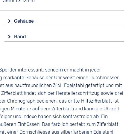
38mm x 12mm
Gehäuse
Glas
Band
Mineralglas
Farbe
Form
Grün
Eckig
Material
Material
 Sportler interessant, sondern er macht in jeder
Glattleder
Edelstahl
lig markante Gehäuse der Uhr weist einen Durchmesser
Bandschließe
Farbe
t aus hautfreundlichen 316L Edelstahl gefertigt und mit
Dornschließe
Silber
fferblatt findet sich der Herstellerschriftzug sowie drei
 der
Chronograph
bedienen, das dritte Hilfszifferblatt ist
igen Minuterie auf dem Zifferblattrand kann die Uhrzeit
iger und Indexe haben sich kontrastreich ab. Ein
ußeren Einflüssen. Das farblich perfekt zum Zifferblatt
t einer Dornschliesse aus silberfarbenen Edelstahl