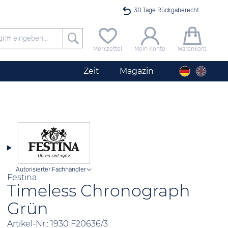
30 Tage Rückgaberecht
Versandkostenfrei ab 40 €
Merkzettel
Mein Konto
Warenkorb
24h Expresslieferung
Zeit
Magazin
100 Tage Niedrigpreisgarantie
Angebot nur heute bis 24 Uhr verfügbar
Autorisierter Fachhändler
Festina
Timeless Chronograph
Grün
Artikel-Nr.: 1930 F20636/3