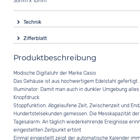
36mm x 10mm
Technik
Antrieb
Zifferblatt
Batterie (Quarz)
Anzeige
Funktionen
Produktbeschreibung
Digital
Alarm
Ewiger Kalender
Farbe
Modische Digitaluhr der Marke Casio
Stoppuhr
Türkis
Das Gehäuse ist aus hochwertigem Edelstahl gefertigt.
Zifferblattbeleuchtung
Ziffern
Illuminator: Damit man auch in dunkler Umgebung alles 
Arabisch
Knopfdruck.
Stoppfunktion: Abgelaufene Zeit, Zwischenzeit und End
Hundertstelsekunden gemessen. Die Messkapazität der U
Tagesalarm: An täglich wiederkehrende Ereignisse erin
eingestellten Zeitpunkt ertönt
Einmal eingestellt zeigt der automatische Kalender im