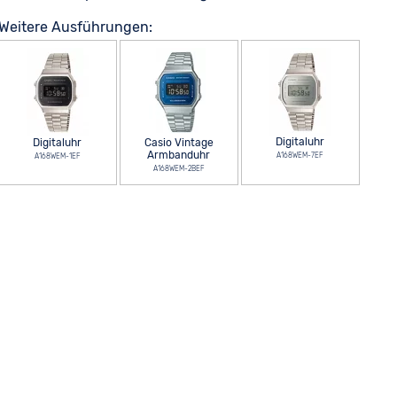
Weitere Ausführungen:
Digitaluhr
Digitaluhr
Casio Vintage
Armbanduhr
A168WEM-7EF
A168WEM-1EF
A168WEM-2BEF