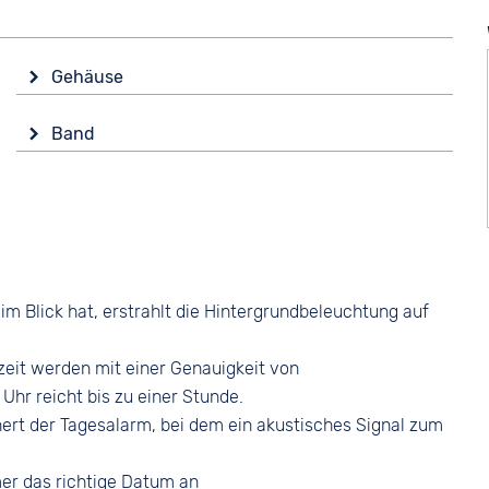
Gehäuse
Glas
Band
Kunststoffglas
Farbe
Form
Silber
Eckig
Material
Material
Edelstahl
Kunststoff
Bandschließe
Farbe
im Blick hat, erstrahlt die Hintergrundbeleuchtung auf
Faltschließe
Silber
zeit werden mit einer Genauigkeit von
hr reicht bis zu einer Stunde.
nert der Tagesalarm, bei dem ein akustisches Signal zum
mer das richtige Datum an