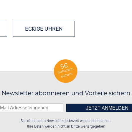
ECKIGE UHREN
5€
Gutschein
sichern
Newsletter abonnieren und Vorteile sichern
Bitte tragen Sie die Zahl in
██████░░██████░░░░░░██░░██████░░

██░░░░░░██░░██░░░░████░░░░░░██░░

Sie können den Newsletter jederzeit wieder abbestellen.
██████░░██████░░░░░░██░░░░████░░

░░░░██░░░░░░██░░░░░░██░░██░░░░░░

das nebenstehende Feld ein.
Ihre Daten werden nicht an Dritte weitergegeben