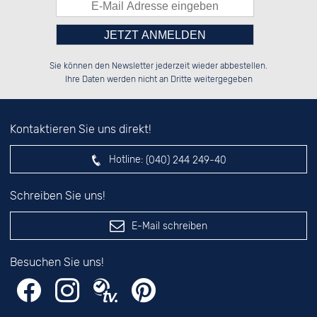
Bitte tragen Sie die Zahl in
██░░░░░░░░░░██░░██████░░██████░░

██░░██░░░░████░░██░░██░░██░░██░░

Sie können den Newsletter jederzeit wieder abbestellen.
██████░░░░░░██░░██░░██░░██████░░

░░░░██░░░░░░██░░██░░██░░░░░░██░░

das nebenstehende Feld ein.
Ihre Daten werden nicht an Dritte weitergegeben
Kontaktieren Sie uns direkt!
Hotline:
(040) 244 249-40
Schreiben Sie uns!
E-Mail schreiben
Besuchen Sie uns!