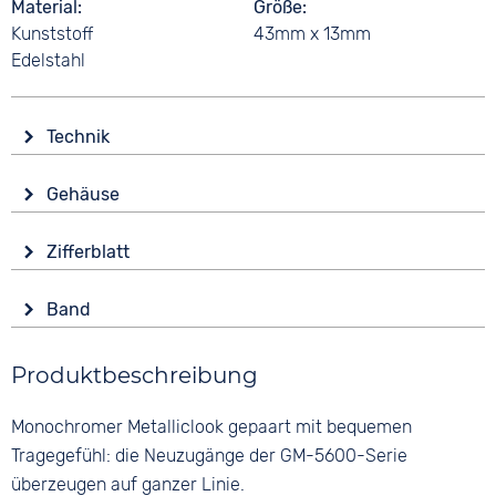
Material
Größe
Kunststoff
43mm x 13mm
Edelstahl
Technik
Antrieb
Gehäuse
Batterie (Quarz)
Glas
Funktionen
Zifferblatt
Mineralglas
Alarm
Anzeige
Datumsanzeige
Form
Band
Digital
Ewiger Kalender
Eckig
Stoppuhr
Farbe
Farbe
Material
Produktbeschreibung
Wochentagsanzeige
Silber
Schwarz
Kunststoff
Zifferblattbeleuchtung
Material
Edelstahl
Ziffern
Monochromer Metalliclook gepaart mit bequemen
Wasserdicht
Kunststoff
Keine
Farbe
Tragegefühl: die Neuzugänge der GM-5600-Serie
20 bar
Bandschließe
Silber
überzeugen auf ganzer Linie.