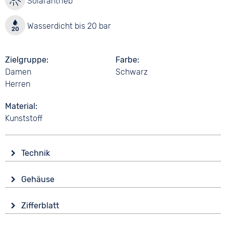
Solarantrieb
Wasserdicht bis 20 bar
Zielgruppe
Farbe
Damen
Schwarz
Herren
Material
Kunststoff
Technik
Antrieb
Gehäuse
Solar
Glas
Funktionen
Zifferblatt
Mineralglas
Alarm
Anzeige
Countdown