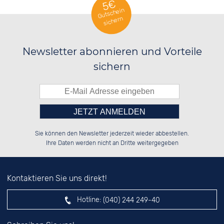
5€
Gutschein
sichern
Newsletter abonnieren und Vorteile
sichern
Bitte tragen Sie die Zahl in
██████░░░░░░██░░██████░░░░░░██░░

░░░░██░░░░████░░██░░░░░░░░████░░

Sie können den Newsletter jederzeit wieder abbestellen.
░░████░░░░░░██░░██████░░░░░░██░░

░░░░██░░░░░░██░░██░░██░░░░░░██░░

das nebenstehende Feld ein.
Ihre Daten werden nicht an Dritte weitergegeben
Kontaktieren Sie uns direkt!
Hotline:
(040) 244 249-40