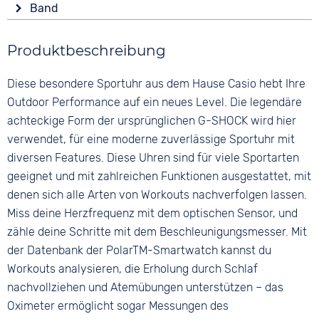
Form
Band
LED
Datumsanzeige
Eckig
Ewiger Kalender
Farbe
Ziffern
Material
Produktbeschreibung
Stoppuhr
Schwarz
Arabisch
Kunststoff
Zifferblattbeleuchtung
Material
Diese besondere Sportuhr aus dem Hause Casio hebt Ihre
Farbe
Wasserdicht
Kunststoff
Schwarz
Outdoor Performance auf ein neues Level. Die legendäre
20 bar
Bandschließe
achteckige Form der ursprünglichen G-SHOCK wird hier
Dornschließe
verwendet, für eine moderne zuverlässige Sportuhr mit
diversen Features. Diese Uhren sind für viele Sportarten
geeignet und mit zahlreichen Funktionen ausgestattet, mit
denen sich alle Arten von Workouts nachverfolgen lassen.
Miss deine Herzfrequenz mit dem optischen Sensor, und
zähle deine Schritte mit dem Beschleunigungsmesser. Mit
der Datenbank der PolarTM-Smartwatch kannst du
Workouts analysieren, die Erholung durch Schlaf
nachvollziehen und Atemübungen unterstützen – das
Oximeter ermöglicht sogar Messungen des