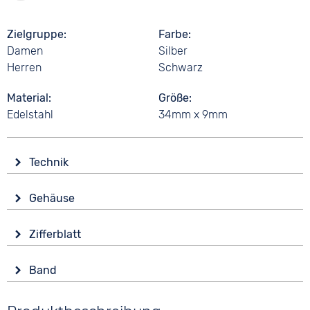
Zielgruppe
Farbe
Damen
Silber
Herren
Schwarz
Material
Größe
Edelstahl
34mm x 9mm
Technik
Antrieb
Gehäuse
Batterie (Quarz)
Glas
Funktionen
Zifferblatt
Mineralglas
Datumsanzeige
Anzeige
Mondphasenanzeige
Form
Band
Analog
Wochentagsanzeige
Eckig
Farbe
Farbe
Wasserdicht
Material