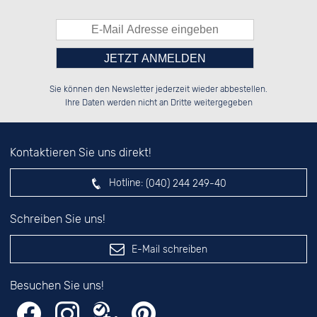
Bitte tragen Sie die Zahl in
██████░░██████░░██████░░██████░░

░░░░██░░░░░░██░░██░░██░░██░░██░░

Sie können den Newsletter jederzeit wieder abbestellen.
░░████░░░░████░░██████░░██████░░

░░░░██░░░░░░██░░██░░██░░██░░██░░

das nebenstehende Feld ein.
Ihre Daten werden nicht an Dritte weitergegeben
Kontaktieren Sie uns direkt!
Hotline:
(040) 244 249-40
Schreiben Sie uns!
E-Mail schreiben
Besuchen Sie uns!