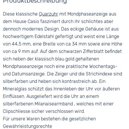
Produktbeschreibung
Silber
Schwarz
5 bar
Edelstahl
Material
Ziffern
Diese klassische
Quarzuhr
mit Mondphaseanzeige aus
Farbe
Edelstahl
Keine
Silber
dem Hause Casio fasziniert durch ihr schlichtes aber
Bandschließe
dennoch modernes Design. Das eckige Gehäuse ist aus
Clipverschluss
hochwertigem Edelstahl gefertigt und weist eine Länge
von 44,5 mm, eine Breite von ca 34 mm sowie eine Höhe
von ca 9 mm auf. Auf dem schwarzen Zifferblatt befindet
sich neben der klassisch blau gold gehaltenen
Mondphaseanzeige noch eine praktische Wochentags-
und Datumsanzeige. Die Zeiger und die Strichindexe sind
silberfarben und heben sich kontrastreich ab. Ein
Mineralglas schützt das Innenleben der Uhr vor äußeren
Einflüssen. Ausgeliefert wird die Uhr an einem
silberfarbenen Milanaisearmband , welches mit einer
Clipschliesse sicher verschlossen wird.
Für unsere Waren bestehen die gesetzlichen
Gewährleistungsrechte