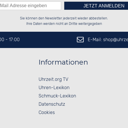
Bitte tragen Sie die Zahl in
██████░░██████░░██████░░██████░░

░░░░██░░░░░░██░░██░░██░░██░░░░░░

Sie können den Newsletter jederzeit wieder abbestellen.
░░████░░░░████░░██░░██░░██████░░

██░░░░░░░░░░██░░██░░██░░░░░░██░░

das nebenstehende Feld ein.
Ihre Daten werden nicht an Dritte weitergegeben
E-Mail: shop@
uhrze
:00 - 17:00
Informationen
Uhrzeit.org TV
Uhren-Lexikon
Schmuck-Lexikon
Datenschutz
Cookies