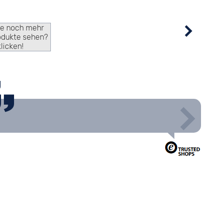
ie noch mehr
odukte sehen?
klicken!
g