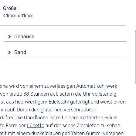
Größe
41mm x 11mm
Gehäuse
Glas
Band
Saphirglas
Farbe
Form
Blau
Eckig
Material
Material
pina wird von einem zuverlässigen
Automatikuhr
werk
Kautschuk
Edelstahl
von bis zu 38 Stunden auf, sofern die Uhr vollständig
Bandschließe
Farbe
st aus hochwertigem Edelstahl gefertigt und weist einen
Dornschließe
Silber
mm auf. Durch den gläsernen verschraubten
 frei. Die Oberfläche ist mit einem mattierten Finish
nte Form der
Lünette
auf der sechs Ziernieten zu sehen
igkeit mit einem dunkelblauen geriffelten Gummi versehen