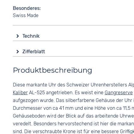
Besonderes
Swiss Made
Technik
Antrieb
Zifferblatt
Automatik
Anzeige
Funktionen
Produktbeschreibung
Analog
Datumsanzeige
Leuchtzeiger / -ziffern
Farbe
Diese markante Uhr des Schweizer Uhrenherstellers Al
Blau
Wasserdicht
Kaliber
AL-525 angetrieben. Es weist eine
Gangreserve
20 bar
Ziffern
aufgezogen wurde. Das silberfarbene Gehäuse der Uhr i
Keine
Durchmesser von ca 41 mm und eine Höhe von ca 11,5 
Gehäuseboden wird der Blick auf das arbeitende Uhrwerk
veredelt. Besonders hervorstechend ist hier die marka
sind. Die verschraubte Krone ist für eine bessere Griff