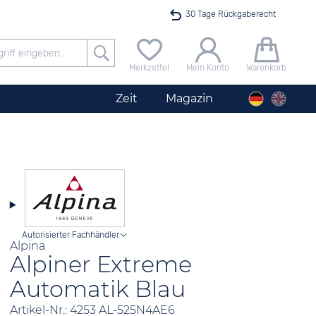
30 Tage Rückgaberecht
Versandkostenfrei ab 40 €
Merkzettel
Mein Konto
Warenkorb
24h Expresslieferung
Zeit
Magazin
100 Tage Niedrigpreisgarantie
Angebot nur heute bis 24 Uhr verfügbar
Autorisierter Fachhändler
Alpina
Alpiner Extreme
Automatik Blau
Artikel-Nr.: 4253 AL-525N4AE6