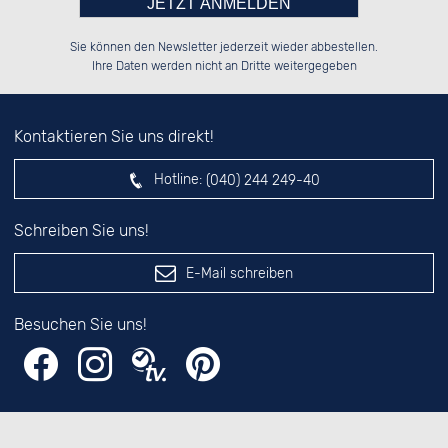
Bitte tragen Sie die Zahl in
██████░░██████░░██░░░░░░██░░░░░░

██░░░░░░░░░░██░░██░░██░░██░░██░░

Sie können den Newsletter jederzeit wieder abbestellen.
██████░░░░████░░██████░░██████░░

░░░░██░░░░░░██░░░░░░██░░░░░░██░░

das nebenstehende Feld ein.
Ihre Daten werden nicht an Dritte weitergegeben
Kontaktieren Sie uns direkt!
Hotline:
(040) 244 249-40
Schreiben Sie uns!
E-Mail schreiben
Besuchen Sie uns!