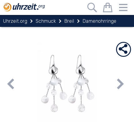
Uhrzeit.org
Schmuck
Breil
Damenohrringe