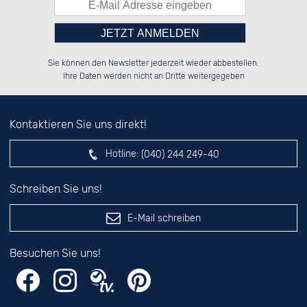
Bitte tragen Sie die Zahl in
██████░░██░░░░░░██████░░██████░░

██░░░░░░██░░██░░░░░░██░░██░░██░░

Sie können den Newsletter jederzeit wieder abbestellen.
██████░░██████░░░░████░░██████░░

██░░██░░░░░░██░░██░░░░░░██░░██░░

das nebenstehende Feld ein.
Ihre Daten werden nicht an Dritte weitergegeben
Kontaktieren Sie uns direkt!
Hotline:
(040) 244 249-40
Schreiben Sie uns!
E-Mail schreiben
Besuchen Sie uns!