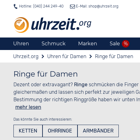
Hotline: (040) 244 249-40
E-Mail: shop@
uhrzeit.org
Uhren
Schmuck
Marken
Sale
Uhrzeit.org
Uhren für Damen
Ringe für Damen
Ringe für Damen
Dezent oder extravagant?
Ringe
schmücken die Finger
gleichermaßen und lassen sich perfekt zur jeweiligen 
Bestimmung der richtigen Ringgröße haben wir unten In
mehr lesen
Das könnte Sie auch interessieren:
KETTEN
OHRRINGE
ARMBÄNDER