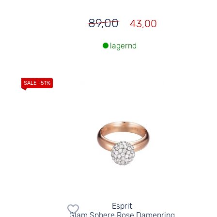
89,00
43,00
lagernd
Esprit
Glam Sphere Rose Damenring