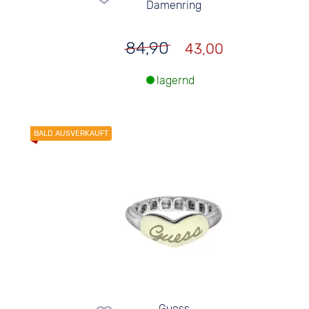
Damenring
84,90
43,00
lagernd
Guess