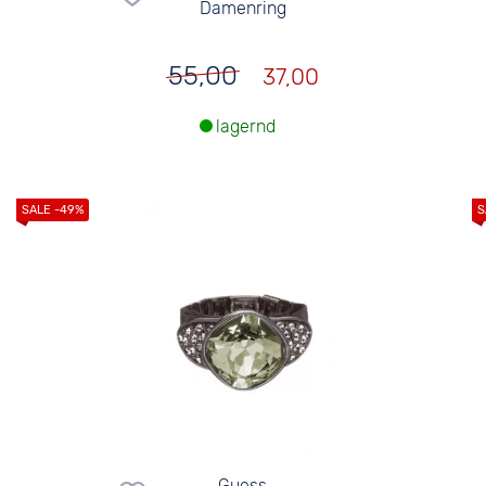
Damenring
55,00
37,00
lagernd
Guess