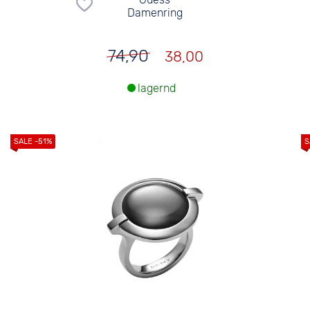
Damenring
74,90
38,00
lagernd