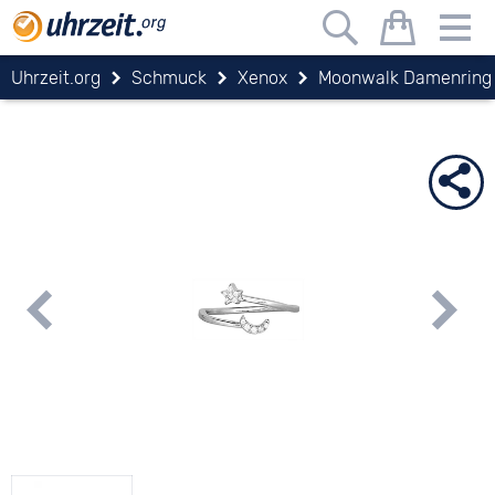
Uhrzeit.org
Schmuck
Xenox
Moonwalk Damenring