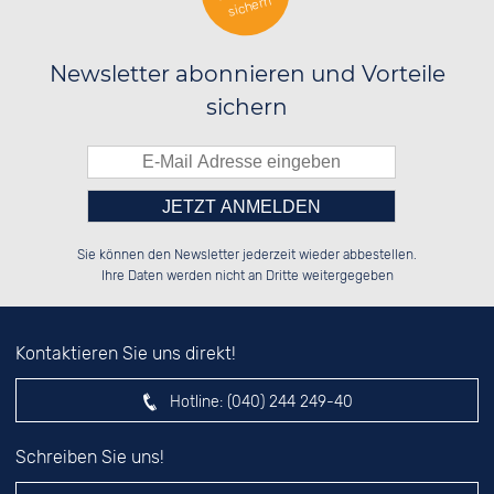
sichern
Newsletter abonnieren und Vorteile
sichern
Bitte tragen Sie die Zahl in
██████░░██████░░██████░░██████░░

██░░██░░██░░██░░░░░░██░░██░░░░░░

Sie können den Newsletter jederzeit wieder abbestellen.
██████░░██████░░░░████░░██████░░

░░░░██░░██░░██░░░░░░██░░░░░░██░░

das nebenstehende Feld ein.
Ihre Daten werden nicht an Dritte weitergegeben
Kontaktieren Sie uns direkt!
Hotline:
(040) 244 249-40
Schreiben Sie uns!