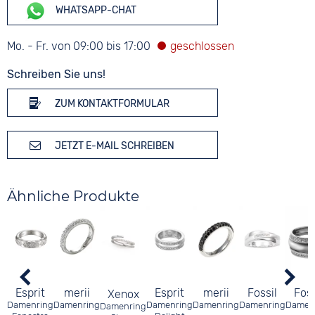
WHATSAPP-CHAT
Mo. - Fr. von 09:00 bis 17:00
Schreiben Sie uns!
ZUM KONTAKTFORMULAR
JETZT E-MAIL SCHREIBEN
Ähnliche Produkte
Esprit
merii
Esprit
merii
Fossil
Foss
Xenox
Damenring
Damenring
Damenring
Damenring
Damenring
Damen
Damenring