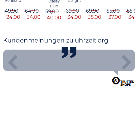
Fenestra
Delight
Classy
Club
49,90
64,90
69,90
69,90
55,00
55,0
59,00
24,00
34,00
34,00
38,00
37,00
34,
40,00
Kundenmeinungen zu uhrzeit.org