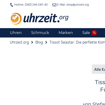
Hotline: (040) 244 249-40
E-Mail: shop@
uhrzeit.org
Uhren
Schmuck
Marken
Sale
Uhrzeit.org
Blog
Tissot Seastar: Die perfekte Kom
Tis
F
von
Stefa