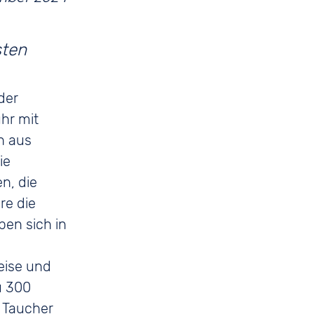
 der
hr mit
n aus
ie
n, die
re die
ben sich in
eise und
u 300
e Taucher