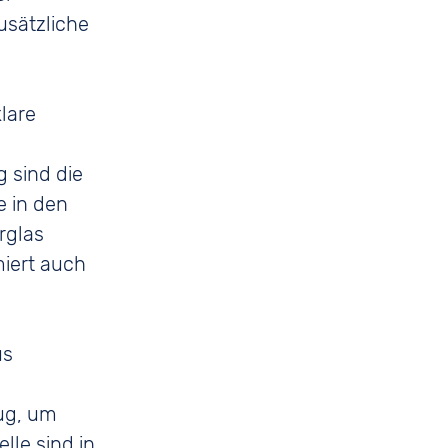
usätzliche
klare
 sind die
 in den
rglas
miert auch
us
nug, um
lle sind in