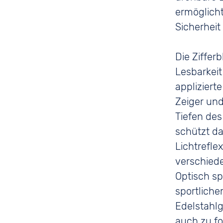
ermöglicht
Sicherheit 
Die Ziffer
Lesbarkeit
appliziert
Zeiger un
Tiefen des
schützt da
Lichtrefle
verschiede
Optisch sp
sportliche
Edelstahlg
auch zu fo