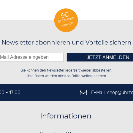
5€
Gutschein
sichern
Newsletter abonnieren und Vorteile sichern
Bitte tragen Sie die Zahl in
██████░░██████░░██████░░██████░░

██░░██░░██░░██░░██░░██░░██░░██░░

Sie können den Newsletter jederzeit wieder abbestellen.
██████░░██████░░██░░██░░██████░░

░░░░██░░░░░░██░░██░░██░░░░░░██░░

das nebenstehende Feld ein.
Ihre Daten werden nicht an Dritte weitergegeben
E-Mail: shop@
uhrze
:00 - 17:00
Informationen