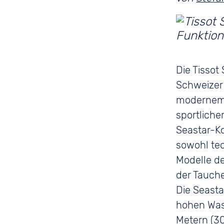
Die Tissot
Schweizer
modernem 
sportliche
Seastar-Ko
sowohl te
Modelle de
der Tauche
Die Seasta
hohen Wass
Metern (30