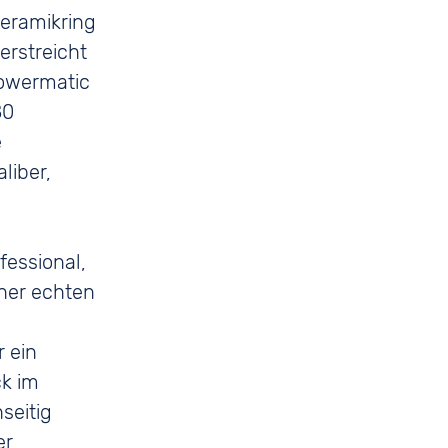
Keramikring
erstreicht
Powermatic
80
e
liber,
fessional,
iner echten
 ein
ck im
seitig
er