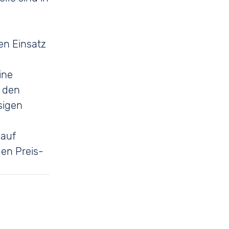
en Einsatz
ine
r den
sigen
 auf
den Preis-