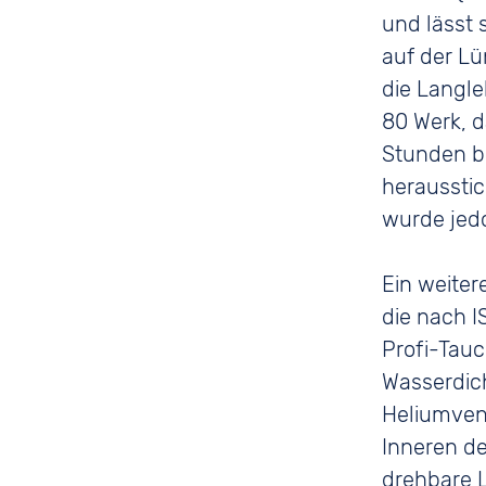
und lässt 
auf der Lü
die Langl
80 Werk, 
Stunden bi
herausstic
wurde jedo
Ein weiter
die nach I
Profi-Tauc
Wasserdich
Heliumvent
Inneren de
drehbare L