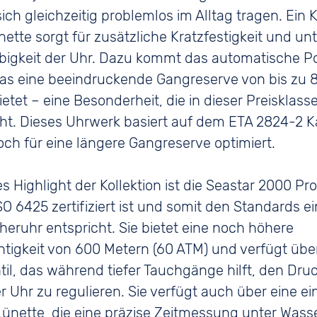
sich gleichzeitig problemlos im Alltag tragen. Ein 
nette sorgt für zusätzliche Kratzfestigkeit und unt
ebigkeit der Uhr. Dazu kommt das automatische 
das eine beeindruckende Gangreserve von bis zu 
etet – eine Besonderheit, die in dieser Preisklass
ht. Dieses Uhrwerk basiert auf dem ETA 2824-2 Ka
ch für eine längere Gangreserve optimiert.
es Highlight der Kollektion ist die Seastar 2000 Pro
SO 6425 zertifiziert ist und somit den Standards e
heruhr entspricht. Sie bietet eine noch höhere
tigkeit von 600 Metern (60 ATM) und verfügt über
il, das während tiefer Tauchgänge hilft, den Dru
r Uhr zu regulieren. Sie verfügt auch über eine ein
ünette, die eine präzise Zeitmessung unter Wass