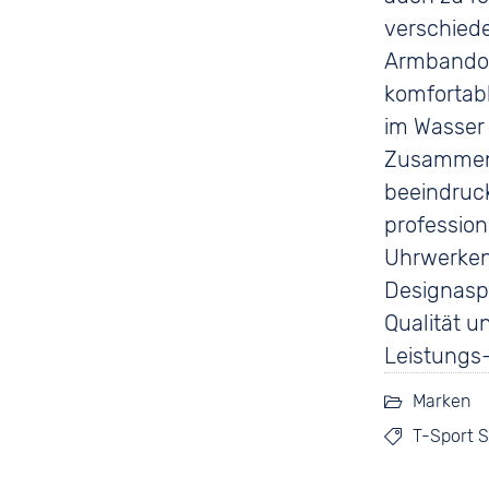
verschiede
Armbandop
komfortab
im Wasser
Zusammenge
beeindruck
profession
Uhrwerken
Designaspe
Qualität u
Leistungs-
Marken
T-Sport 