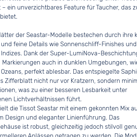
 – ein unverzichtbares Feature für Taucher, das z
bietet.
blätter der Seastar-Modelle bestechen durch ihre 
 und feine Details wie Sonnenschliff-Finishes und
e Indizes. Dank der Super-LumiNova-Beschichtung
d Markierungen auch in dunklen Umgebungen, wie
 Ozeans, perfekt ablesbar. Das entspiegelte Saphi
s Zifferblatt nicht nur vor Kratzern, sondern mini
xionen, was zu einer besseren Lesbarkeit unter
nen Lichtverhältnissen führt.
ielt die Tissot Seastar mit einem gekonnten Mix a
m Design und eleganter Linienführung. Das
ehäuse ist robust, gleichzeitig jedoch stilvoll ge
rmelleren Anlässen getragen zu werden. Die Mode