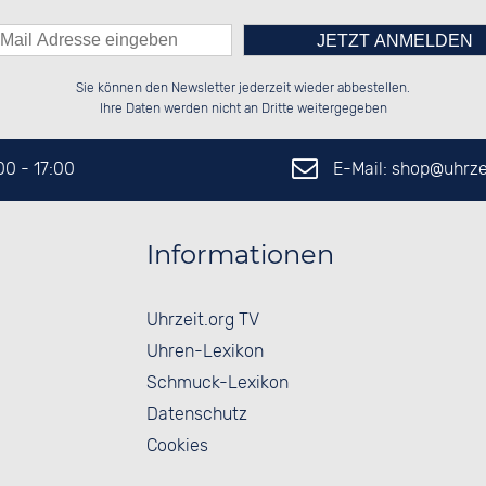
Bitte tragen Sie die Zahl in
██████░░██████░░██████░░██████░░

██░░██░░░░░░██░░██░░░░░░██░░██░░

Sie können den Newsletter jederzeit wieder abbestellen.
██████░░░░████░░██████░░██░░██░░

░░░░██░░░░░░██░░░░░░██░░██░░██░░

das nebenstehende Feld ein.
Ihre Daten werden nicht an Dritte weitergegeben
E-Mail: shop@
uhrze
:00 - 17:00
Informationen
Uhrzeit.org TV
Uhren-Lexikon
Schmuck-Lexikon
Datenschutz
Cookies