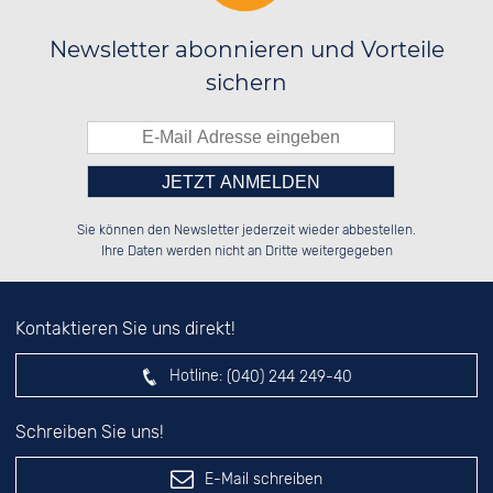
Newsletter abonnieren und Vorteile
sichern
Bitte tragen Sie die Zahl in
██████░░██████░░██████░░██████░░

██░░░░░░██░░██░░░░░░██░░██░░██░░

Sie können den Newsletter jederzeit wieder abbestellen.
██████░░██████░░░░████░░██░░██░░

██░░██░░██░░██░░░░░░██░░██░░██░░

das nebenstehende Feld ein.
Ihre Daten werden nicht an Dritte weitergegeben
Kontaktieren Sie uns direkt!
Hotline:
(040) 244 249-40
Schreiben Sie uns!
E-Mail schreiben