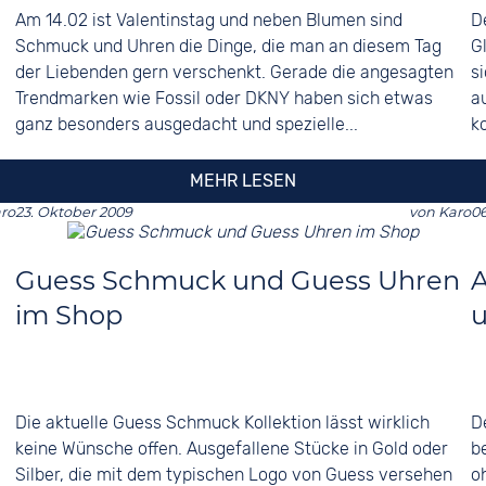
Am 14.02 ist Valentinstag und neben Blumen sind
D
Schmuck und Uhren die Dinge, die man an diesem Tag
G
der Liebenden gern verschenkt. Gerade die angesagten
s
Trendmarken wie Fossil oder DKNY haben sich etwas
a
ganz besonders ausgedacht und spezielle...
k
MEHR LESEN
ro
23. Oktober 2009
von
Karo
06
Guess Schmuck und Guess Uhren
A
im Shop
u
Die aktuelle Guess Schmuck Kollektion lässt wirklich
D
keine Wünsche offen. Ausgefallene Stücke in Gold oder
b
Silber, die mit dem typischen Logo von Guess versehen
o