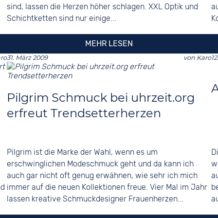
sind, lassen die Herzen höher schlagen. XXL Optik und
a
Schichtketten sind nur einige...
K
MEHR LESEN
ro
31. März 2009
von
Karo
12
A
Pilgrim Schmuck bei uhrzeit.org
erfreut Trendsetterherzen
Pilgrim ist die Marke der Wahl, wenn es um
D
erschwinglichen Modeschmuck geht und da kann ich
w
auch gar nicht oft genug erwähnen, wie sehr ich mich
a
nd
immer auf die neuen Kollektionen freue. Vier Mal im Jahr
b
lassen kreative Schmuckdesigner Frauenherzen...
a