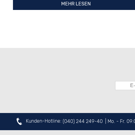
MEHR LESEN
Kunden-Hotline:
(040) 244 249-40
| Mo. - Fr. 09