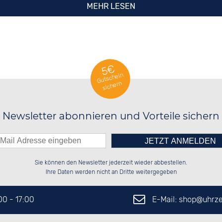
MEHR LESEN
5€
Gutschein
sichern
Newsletter abonnieren und Vorteile sichern
Bitte tragen Sie die Zahl in
██████░░██████░░██████░░██████░░

██░░░░░░██░░██░░██░░░░░░██░░░░░░

Sie können den Newsletter jederzeit wieder abbestellen.
██████░░██████░░██████░░██████░░

░░░░██░░░░░░██░░░░░░██░░░░░░██░░

das nebenstehende Feld ein.
Ihre Daten werden nicht an Dritte weitergegeben
E-Mail: shop@
uhrze
:00 - 17:00