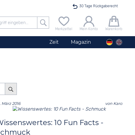
30 Tage Rückgaberecht
Versandkostenfrei ab 40 €
Merkzettel
Mein Konto
Warenkorb
24h Expresslieferung
Zeit
Magazin
100 Tage Niedrigpreisgarantie
Herrenuhr City Silber
Angebot nur heute bis 24 Uhr verfügbar
. März 2016
von
Karo
issenswertes: 10 Fun Facts -
Schmuck