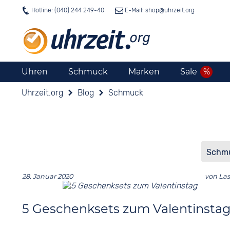
Hotline: (040) 244 249-40
E-Mail: shop@
uhrzeit.org
Uhren
Schmuck
Marken
Sale
Uhrzeit.org
Blog
Schmuck
28. Januar 2020
von
La
5 Geschenksets zum Valentinsta