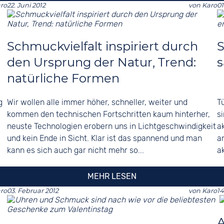
ro
22. Juni 2012
von
Karo
01
Schmuckvielfalt inspiriert durch
S
den Ursprung der Natur, Trend:
s
natürliche Formen
g
Wir wollen alle immer höher, schneller, weiter und
T
kommen den technischen Fortschritten kaum hinterher,
s
neuste Technologien erobern uns in Lichtgeschwindigkeit
a
und kein Ende in Sicht. Klar ist das spannend und man
a
kann es sich auch gar nicht mehr so...
a
MEHR LESEN
ro
03. Februar 2012
von
Karo
14
A