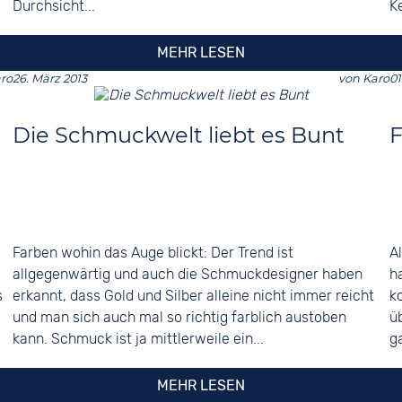
Durchsicht...
K
MEHR LESEN
ro
26. März 2013
von
Karo
01
Die Schmuckwelt liebt es Bunt
Farben wohin das Auge blickt: Der Trend ist
A
allgegenwärtig und auch die Schmuckdesigner haben
h
s
erkannt, dass Gold und Silber alleine nicht immer reicht
k
und man sich auch mal so richtig farblich austoben
ü
kann. Schmuck ist ja mittlerweile ein...
g
MEHR LESEN