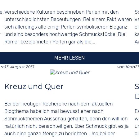
e.
Verschiedene Kulturen beschrieben Perlen mit den
S
unterschiedlichsten Bedeutungen. Bei einem Fakt waren
v
sich allerdings alle einig: Perlen symbolisieren Eleganz
e
r
und sind besonders hochwertige Schmuckstücke. Die
k
Römer bezeichneten Perlen gar als die...
Au
MEHR LESEN
ro
13. August 2013
von
Karo
23
Kreuz und Quer
D
Bei der heutigen Recherche nach dem aktuellen
Blogthema habe ich mal bewusst eher nach
E
Schmuckthemen Ausschau gehalten, denn den will ich
w
natürlich nicht benachteiligen, über Schmuck gibt es ja
u
auch eine ganze Menge zu berichten. Und bei der
d