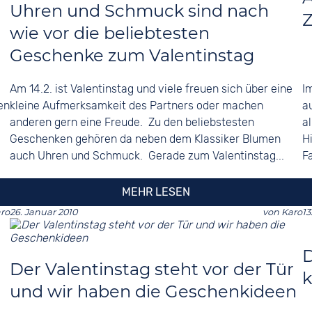
Uhren und Schmuck sind nach
Z
wie vor die beliebtesten
Geschenke zum Valentinstag
Am 14.2. ist Valentinstag und viele freuen sich über eine
I
en
kleine Aufmerksamkeit des Partners oder machen
a
anderen gern eine Freude. Zu den beliebstesten
a
Geschenken gehören da neben dem Klassiker Blumen
H
auch Uhren und Schmuck. Gerade zum Valentinstag...
F
MEHR LESEN
ro
26. Januar 2010
von
Karo
13
D
Der Valentinstag steht vor der Tür
k
und wir haben die Geschenkideen